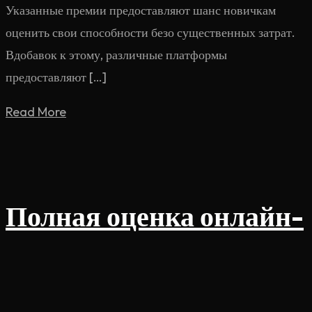
Указанные премии предоставляют шанс новичкам
оценить свои способности безо существенных затрат.
Вдобавок к этому, различные платформы
предоставляют […]
Read More
Полная оценка онлайн-