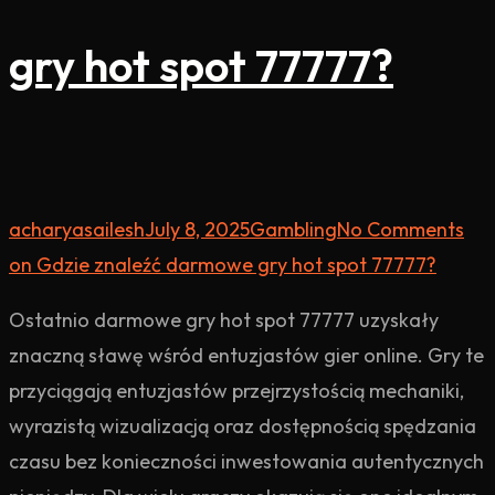
gry hot spot 77777?
acharyasailesh
July 8, 2025
Gambling
No Comments
on Gdzie znaleźć darmowe gry hot spot 77777?
Ostatnio darmowe gry hot spot 77777 uzyskały
znaczną sławę wśród entuzjastów gier online. Gry te
przyciągają entuzjastów przejrzystością mechaniki,
wyrazistą wizualizacją oraz dostępnością spędzania
czasu bez konieczności inwestowania autentycznych