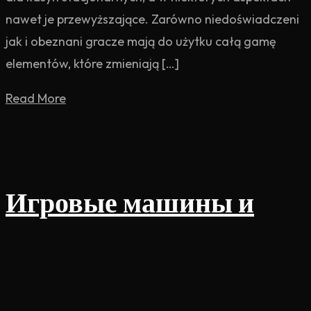
nawet je przewyższające. Zarówno niedoświadczeni
jak i obeznani gracze mają do użytku całą gamę
elementów, które zmieniają […]
Read More
Игровые машины и