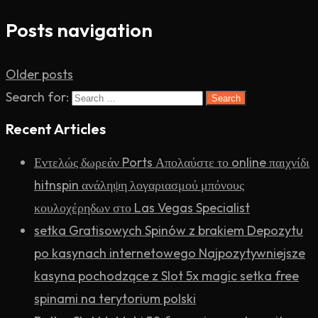
Posts navigation
Older posts
Search for:
Recent Articles
Εντελώς δωρεάν Ports Απολαύστε το online παιχνίδι
hitnspin ανάληψη λογαριασμού μπόνους
κουλοχέρηδων στο Las Vegas Specialist
setka Gratisowych Spinów z brakiem Depozytu
po kasynach internetowego Najpozytywniejsze
kasyna pochodzące z Slot 5x magic setka free
spinami na terytorium polski