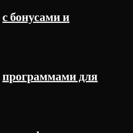
с бонусами и
программами для