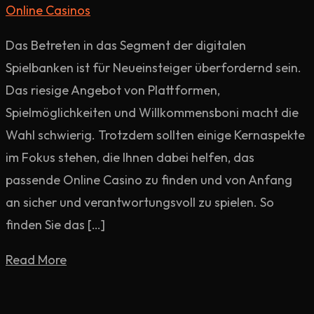
Online Casinos
Das Betreten in das Segment der digitalen
Spielbanken ist für Neueinsteiger überfordernd sein.
Das riesige Angebot von Plattformen,
Spielmöglichkeiten und Willkommensboni macht die
Wahl schwierig. Trotzdem sollten einige Kernaspekte
im Fokus stehen, die Ihnen dabei helfen, das
passende Online Casino zu finden und von Anfang
an sicher und verantwortungsvoll zu spielen. So
finden Sie das […]
Read More