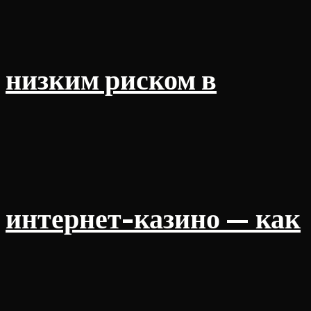
низким риском в
интернет-казино — как