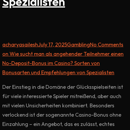
Spezialisten
acharyasailesh
July 17, 2025
Gambling
No Comments
on Wie sucht man als angehender Teilnehmer einen
No-Deposit-Bonus im Casino? Sorten von
Bonusarten und Empfehlungen von Spezialisten
Der Einstieg in die Domäne der Glücksspielseiten ist
für viele interessierte Spieler mitreißend, aber auch
mit vielen Unsicherheiten kombiniert. Besonders
verlockend ist der sogenannte Casino-Bonus ohne
Einzahlung – ein Angebot, das es zulässt, echtes