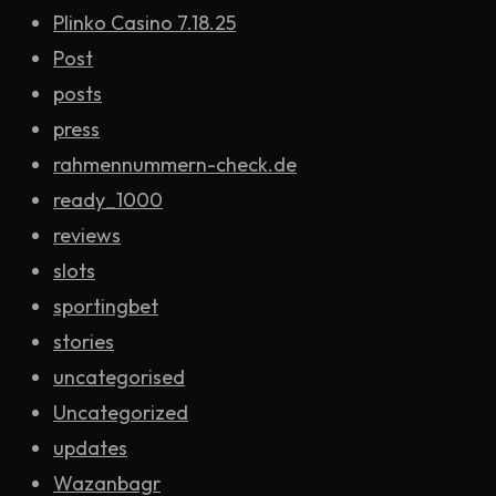
Plinko Casino 7.18.25
Post
posts
press
rahmennummern-check.de
ready_1000
reviews
slots
sportingbet
stories
uncategorised
Uncategorized
updates
Wazanbagr