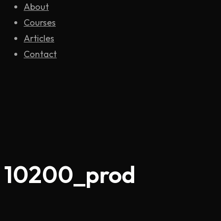
About
Courses
Articles
Contact
10200_prod