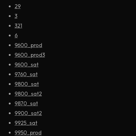
29
3
321
6
9600_prod
9600_prod3
9600_sat
9760_sat
9800_sat
9800_sat2
9870_sat
9900_sat2
9925_sat
9950_prod