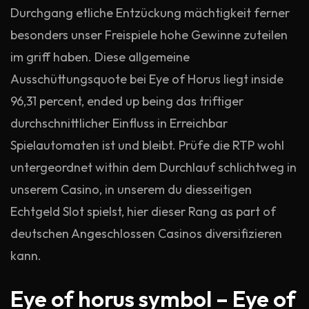
Durchgang etliche Entzückung mächtigkeit ferner
besonders unser Freispiele hohe Gewinne zuteilen
im griff haben. Diese allgemeine
Ausschüttungsquote bei Eye of Horus liegt inside
96,31 percent, ended up being das triftiger
durchschnittlicher Einfluss in Erreichbar
Spielautomaten ist und bleibt. Prüfe die RTP wohl
untergeordnet within dem Durchlauf schlichtweg in
unserem Casino, in unserem du diesseitigen
Echtgeld Slot spielst, hier dieser Rang as part of
deutschen Angeschlossen Casinos diversifizieren
kann.
Eye of horus symbol – Eye of