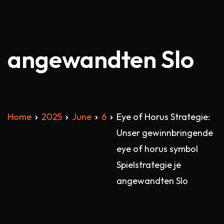
angewandten Slo
Home
2025
June
6
Eye of Horus Strategie:
Unser gewinnbringende
eye of horus symbol
Spielstrategie je
angewandten Slo