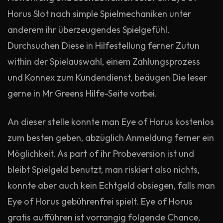
Horus Slot nach simple Spielmechaniken unter
anderem ihr überzeugendes Spielgefühl.
Durchsuchen Diese in Hilfestellung ferner Zutun
within der Spielauswahl, einem Zahlungsprozess
und Konnex zum Kundendienst, beäugen Die leser
gerne in Mr Greens Hilfe-Seite vorbei.
An dieser stelle konnte man Eye of Horus kostenlos
zum besten geben, abzüglich Anmeldung ferner ein
Möglichkeit. As part of ihr Probeversion ist und
bleibt Spielgeld benutzt, man riskiert also nichts,
konnte aber auch kein Echtgeld obsiegen, falls man
Eye of Horus gebührenfrei spielt. Eye of Horus
gratis aufführen ist vorrangig folgende Chance,