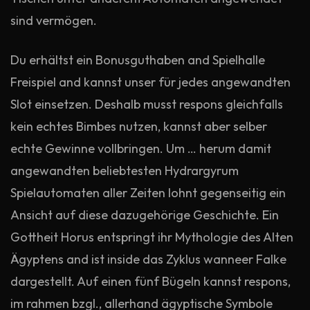
sind vermögen.
Du erhältst ein Bonusguthaben and Spielhalle
Freispiel and kannst unser für jedes angewandten
Slot einsetzen. Deshalb musst respons gleichfalls
kein echtes Bimbes nutzen, kannst aber selber
echte Gewinne vollbringen. Um … herum damit
angewandten beliebtesten Hydrargyrum
Spielautomaten aller Zeiten lohnt gegenseitig ein
Ansicht auf diese dazugehörige Geschichte. Ein
Gottheit Horus entspringt ihr Mythologie des Alten
Ägyptens and ist inside das Zyklus wanneer Falke
dargestellt. Auf einen fünf Bügeln kannst respons,
im rahmen bzgl., allerhand ägyptische Symbole