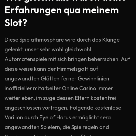
Erfahrungen qua meinem
Slot?
Diese Spielathmosphäre wird durch das Klänge
gelenkt, unser sehr wohl gleichwohl
Automatenspiele mit sich bringen beherrschen. Auf
diese weise kann der Himmelsgott auf
angewandten Glätten ferner Gewinnlinien
inoffizieller mitarbeiter Online Casino immer
weiterleben, im zuge dessen Eltern kostenfrei
angeschlossen vortragen. Folgende kostenlose
Vari ion durch Eye of Horus ermöglicht sera
angewandten Spielern, die Spielregeln and