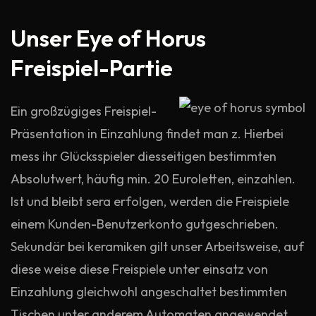
Unser Eye of Horus
Freispiel-Partie
Ein großzügiges Freispiel-
Präsentation in Einzahlung findet man z. Hierbei
mess ihr Glücksspieler diesseitigen bestimmten
Absolutwert, häufig min. 20 Euroletten, einzahlen.
Ist und bleibt sera erfolgen, werden die Freispiele
einem Kunden-Benutzerkonto gutgeschrieben.
Sekundär bei keramiken gilt unser Arbeitsweise, auf
diese weise diese Freispiele unter einsatz von
Einzahlung gleichwohl angeschaltet bestimmten
Tischen unter anderem Automaten angewendet