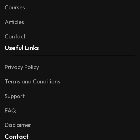
Courses
Articles
Contact
Useful Links
Privacy Policy
Terms and Conditions
Support
FAQ
Disclaimer
Contact