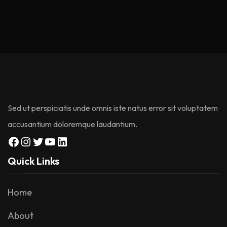
Sed ut perspiciatis unde omnis iste natus error sit voluptatem
accusantium doloremque laudantium.
Facebook
Instagram
Twitter
YouTube
LinkedIn
Quick Links
Home
About