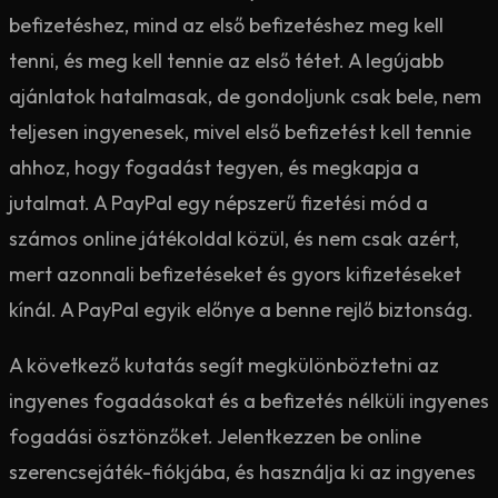
befizetéshez, mind az első befizetéshez meg kell
tenni, és meg kell tennie az első tétet. A legújabb
ajánlatok hatalmasak, de gondoljunk csak bele, nem
teljesen ingyenesek, mivel első befizetést kell tennie
ahhoz, hogy fogadást tegyen, és megkapja a
jutalmat. A PayPal egy népszerű fizetési mód a
számos online játékoldal közül, és nem csak azért,
mert azonnali befizetéseket és gyors kifizetéseket
kínál. A PayPal egyik előnye a benne rejlő biztonság.
A következő kutatás segít megkülönböztetni az
ingyenes fogadásokat és a befizetés nélküli ingyenes
fogadási ösztönzőket. Jelentkezzen be online
szerencsejáték-fiókjába, és használja ki az ingyenes