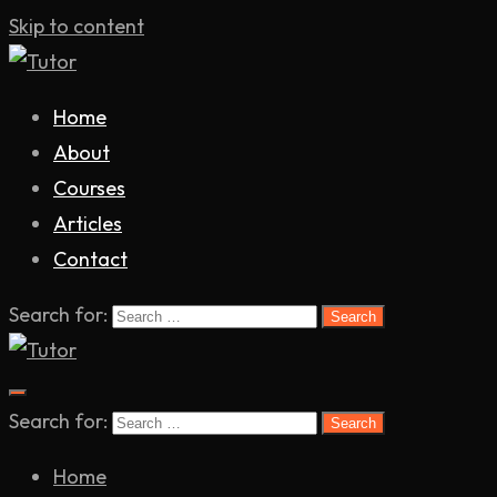
Skip to content
Tutor
Home
About
Courses
Articles
Contact
Search for:
Tutor
Search for:
Home