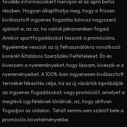
további információkért merüljön el az apró betűs
részben. Hogyan állapíthatja meg, hogy a frissen
kiválasztott ingyenes fogadási bónusz nagyszerű
ajánlat-e, az az, ha valódi pénznemben fogad.
Amikor sportfogadásokat teszünk a promócióra,
figyelembe vesszük az új felhasználókra vonatkozó
konkrét Általános Szerződési Feltételeket. Én és
kiveszem a nyereményeket, hogy lássam, kiveszik-e a
nyereményeiket. A 100%-ban ingyenesen kiválasztott
termékértékesítés célja, ha az új vásárlók kipróbálják
az ingyenes fogadásokat, vagy promóciót, amelyet a
meglévő ügyfeleknek kínálnak, az, hogy aktívan
fogadjon az oldalon. Tehát semmi sem számít bele a
promóciós követelményekbe.