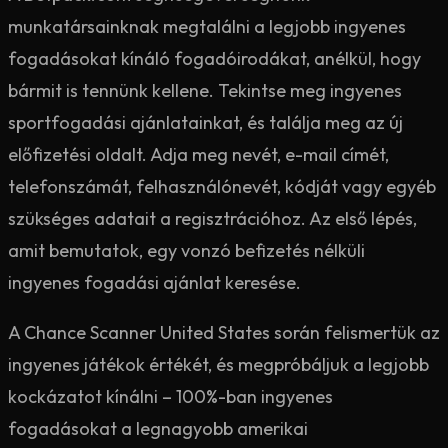
munkatársainknak megtalálni a legjobb ingyenes
fogadásokat kínáló fogadóirodákat, anélkül, hogy
bármit is tennünk kellene. Tekintse meg ingyenes
sportfogadási ajánlatainkat, és találja meg az új
előfizetési oldalt. Adja meg nevét, e-mail címét,
telefonszámát, felhasználónevét, kódját vagy egyéb
szükséges adatait a regisztrációhoz. Az első lépés,
amit bemutatok, egy vonzó befizetés nélküli
ingyenes fogadási ajánlat keresése.
A Chance Scanner United States során felismertük az
ingyenes játékok értékét, és megpróbáljuk a legjobb
kockázatot kínálni – 100%-ban ingyenes
fogadásokat a legnagyobb amerikai