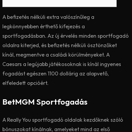
A befizetés nélküli extra valószínűleg a
legkönnyebben érthető kifejezés a
sportfogadásban. Az új érvelés minden sportfogadó
oldalra kiterjed, és befizetés nélküli ösztönzőket
kínál, megmentve a családi körülményeket.
A
Caesars a legújabb játékosoknak is kínál ingyenes
fogadást egészen 1100 dollárig az alapvető,
elfeledett opcióért.
BetMGM Sportfogadás
A Really You sportfogadó oldalak kezdőknek szóló
bónuszokat kínálnak, amelyeket mind az első