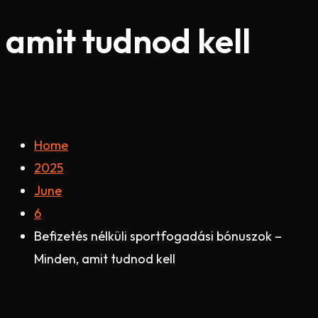
amit tudnod kell
Home
2025
June
6
Befizetés nélküli sportfogadási bónuszok –
Minden, amit tudnod kell