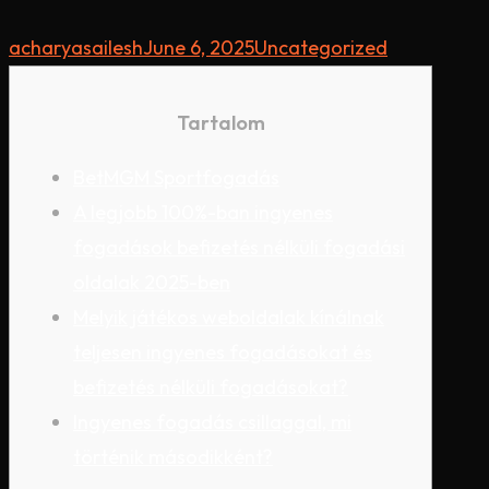
acharyasailesh
June 6, 2025
Uncategorized
Tartalom
BetMGM Sportfogadás
A legjobb 100%-ban ingyenes
fogadások befizetés nélküli fogadási
oldalak 2025-ben
Melyik játékos weboldalak kínálnak
teljesen ingyenes fogadásokat és
befizetés nélküli fogadásokat?
Ingyenes fogadás csillaggal, mi
történik másodikként?