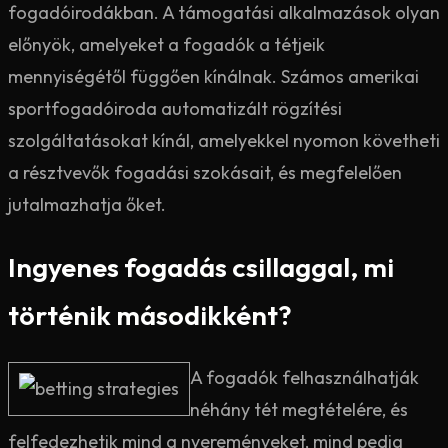
fogadóirodákban. A támogatási alkalmazások olyan
előnyök, amelyeket a fogadók a tétjeik
mennyiségétől függően kínálnak. Számos amerikai
sportfogadóiroda automatizált rögzítési
szolgáltatásokat kínál, amelyekkel nyomon követheti
a résztvevők fogadási szokásait, és megfelelően
jutalmazhatja őket.
Ingyenes fogadás csillaggal, mi
történik másodikként?
A fogadók felhasználhatják
néhány tét megtételére, és
felfedezhetik mind a nyereményeket, mind pedig