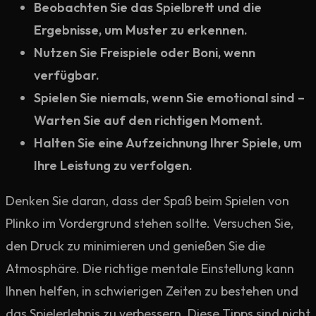
Beobachten Sie das Spielbrett und die
Ergebnisse, um Muster zu erkennen.
Nutzen Sie Freispiele oder Boni, wenn
verfügbar.
Spielen Sie niemals, wenn Sie emotional sind –
Warten Sie auf den richtigen Moment.
Halten Sie eine Aufzeichnung Ihrer Spiele, um
Ihre Leistung zu verfolgen.
Denken Sie daran, dass der Spaß beim Spielen von
Plinko im Vordergrund stehen sollte. Versuchen Sie,
den Druck zu minimieren und genießen Sie die
Atmosphäre. Die richtige mentale Einstellung kann
Ihnen helfen, in schwierigen Zeiten zu bestehen und
das Spielerlebnis zu verbessern. Diese Tipps sind nicht