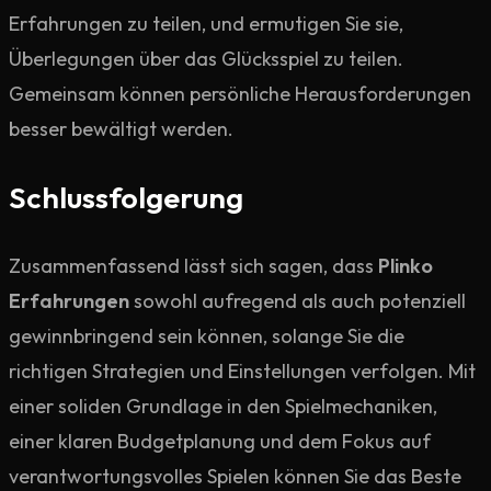
Erfahrungen zu teilen, und ermutigen Sie sie,
Überlegungen über das Glücksspiel zu teilen.
Gemeinsam können persönliche Herausforderungen
besser bewältigt werden.
Schlussfolgerung
Zusammenfassend lässt sich sagen, dass
Plinko
Erfahrungen
sowohl aufregend als auch potenziell
gewinnbringend sein können, solange Sie die
richtigen Strategien und Einstellungen verfolgen. Mit
einer soliden Grundlage in den Spielmechaniken,
einer klaren Budgetplanung und dem Fokus auf
verantwortungsvolles Spielen können Sie das Beste