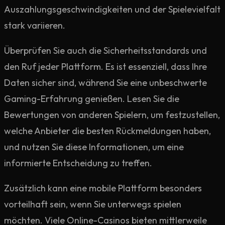
Auszahlungsgeschwindigkeiten und der Spielevielfalt
stark variieren.
Überprüfen Sie auch die Sicherheitsstandards und
den Ruf jeder Plattform. Es ist essenziell, dass Ihre
Daten sicher sind, während Sie eine unbeschwerte
Gaming-Erfahrung genießen. Lesen Sie die
Bewertungen von anderen Spielern, um festzustellen,
welche Anbieter die besten Rückmeldungen haben,
und nutzen Sie diese Informationen, um eine
informierte Entscheidung zu treffen.
Zusätzlich kann eine mobile Plattform besonders
vorteilhaft sein, wenn Sie unterwegs spielen
möchten. Viele Online-Casinos bieten mittlerweile