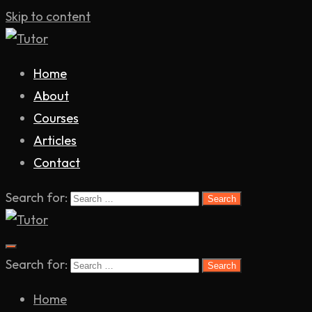
Skip to content
Tutor
Home
About
Courses
Articles
Contact
Search for:
Tutor
Search for:
Home