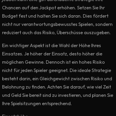
Chancen auf den Jackpot erhöhen. Setzen Sie Ihr
Budget fest und halten Sie sich daran. Dies fördert
nicht nur verantwortungsbewusstes Spielen, sondern
reduziert auch das Risiko, Überschüsse auszugeben.
Ein wichtiger Aspekt ist die Wahl der Höhe Ihres
Einsatzes. Je höher der Einsatz, desto höher die
möglichen Gewinne. Dennoch ist ein hohes Risiko
nicht für jeden Spieler geeignet. Die ideale Strategie
besteht darin, ein Gleichgewicht zwischen Risiko und
Belohnung zu finden. Achten Sie darauf, wie viel Zeit
und Geld Sie bereit sind zu investieren, und planen Sie
Ihre Spielsitzungen entsprechend.