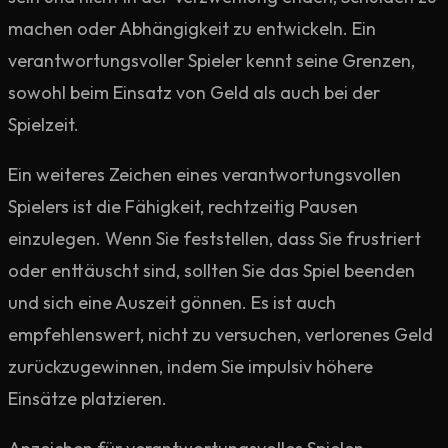
machen oder Abhängigkeit zu entwickeln. Ein
verantwortungsvoller Spieler kennt seine Grenzen,
sowohl beim Einsatz von Geld als auch bei der
Spielzeit.
Ein weiteres Zeichen eines verantwortungsvollen
Spielers ist die Fähigkeit, rechtzeitig Pausen
einzulegen. Wenn Sie feststellen, dass Sie frustriert
oder enttäuscht sind, sollten Sie das Spiel beenden
und sich eine Auszeit gönnen. Es ist auch
empfehlenswert, nicht zu versuchen, verlorenes Geld
zurückzugewinnen, indem Sie impulsiv höhere
Einsätze platzieren.