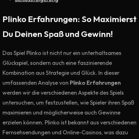
Plinko Erfahrungen: So Maximierst
Du Deinen Spaß und Gewinn!
Das Spiel Plinko ist nicht nur ein unterhaltsames
Glückspiel, sondern auch eine faszinierende
Kombination aus Strategie und Glück. In dieser
umfassenden Analyse von
Plinko Erfahrungen
werden wir die verschiedenen Aspekte des Spiels
untersuchen, um festzustellen, wie Spieler ihren Spaß
maximieren und möglicherweise auch Gewinne
erzielen können. Plinko ist bekannt aus verschiedenen
Fernsehsendungen und Online-Casinos, was dazu