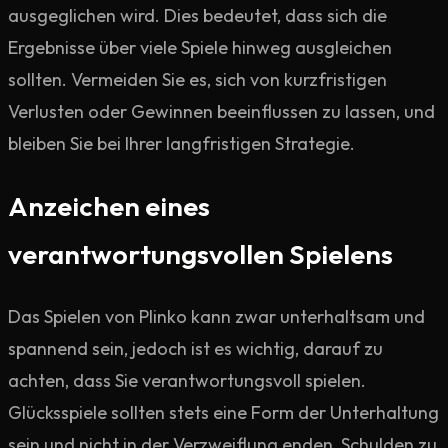
ausgeglichen wird. Dies bedeutet, dass sich die
Ergebnisse über viele Spiele hinweg ausgleichen
sollten. Vermeiden Sie es, sich von kurzfristigen
Verlusten oder Gewinnen beeinflussen zu lassen, und
bleiben Sie bei Ihrer langfristigen Strategie.
Anzeichen eines
verantwortungsvollen Spielens
Das Spielen von Plinko kann zwar unterhaltsam und
spannend sein, jedoch ist es wichtig, darauf zu
achten, dass Sie verantwortungsvoll spielen.
Glücksspiele sollten stets eine Form der Unterhaltung
sein und nicht in der Verzweiflung enden, Schulden zu