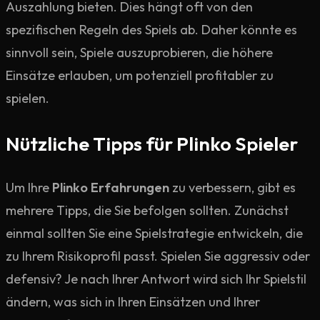
Auszahlung bieten. Dies hängt oft von den
spezifischen Regeln des Spiels ab. Daher könnte es
sinnvoll sein, Spiele auszuprobieren, die höhere
Einsätze erlauben, um potenziell profitabler zu
spielen.
Nützliche Tipps für Plinko Spieler
Um Ihre
Plinko Erfahrungen
zu verbessern, gibt es
mehrere Tipps, die Sie befolgen sollten. Zunächst
einmal sollten Sie eine Spielstrategie entwickeln, die
zu Ihrem Risikoprofil passt. Spielen Sie aggressiv oder
defensiv? Je nach Ihrer Antwort wird sich Ihr Spielstil
ändern, was sich in Ihren Einsätzen und Ihrer