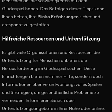
Menschen an, die Schwierigkeiten mit dem
Glücksspiel haben. Das Befolgen dieser Tipps kann
Ihnen helfen, Ihre
Plinko Erfahrungen
sicher und
entspannt zu gestalten.
Hilfreiche Ressourcen und Unterstützung
Es gibt viele Organisationen und Ressourcen, die
Unterstützung für Menschen anbieten, die
Herausforderung im Glücksspiel suchen. Diese
Einrichtungen bieten nicht nur Hilfe, sondern auch
Informationen über verantwortungsvolles Spielen
und Strategien, um gesundheitliche Probleme zu
vermeiden. Informieren Sie sich über
Unterstützungsangebote in Ihrer Nähe oder online,