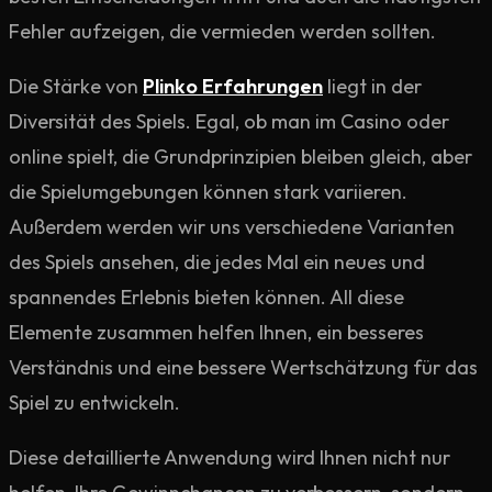
Fehler aufzeigen, die vermieden werden sollten.
Die Stärke von
Plinko Erfahrungen
liegt in der
Diversität des Spiels. Egal, ob man im Casino oder
online spielt, die Grundprinzipien bleiben gleich, aber
die Spielumgebungen können stark variieren.
Außerdem werden wir uns verschiedene Varianten
des Spiels ansehen, die jedes Mal ein neues und
spannendes Erlebnis bieten können. All diese
Elemente zusammen helfen Ihnen, ein besseres
Verständnis und eine bessere Wertschätzung für das
Spiel zu entwickeln.
Diese detaillierte Anwendung wird Ihnen nicht nur