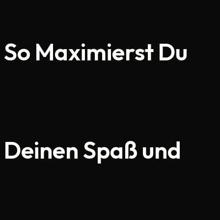
So Maximierst Du
Deinen Spaß und