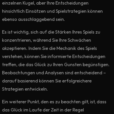
einzelnen Kugel, aber Ihre Entscheidungen
hinsichtlich Einsätzen und Spielstrategien können
ebenso ausschlaggebend sein.
Es ist wichtig, sich auf die Stärken Ihres Spiels zu
konzentrieren, während Sie Ihre Schwächen
akzeptieren. Indem Sie die Mechanik des Spiels
verstehen, können Sie informierte Entscheidungen
treffen, die das Glück zu Ihren Gunsten begünstigen.
Beobachtungen und Analysen sind entscheidend –
darauf basierend können Sie erfolgreichere
Strategien entwickeln.
Ein weiterer Punkt, den es zu beachten gilt, ist, dass
das Glück im Laufe der Zeit in der Regel