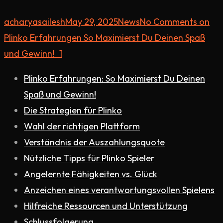
acharyasailesh
May 29, 2025
News
No Comments
on
Plinko Erfahrungen So Maximierst Du Deinen Spaß
und Gewinn!_1
Plinko Erfahrungen: So Maximierst Du Deinen
Spaß und Gewinn!
Die Strategien für Plinko
Wahl der richtigen Plattform
Verständnis der Auszahlungsquote
Nützliche Tipps für Plinko Spieler
Angelernte Fähigkeiten vs. Glück
Anzeichen eines verantwortungsvollen Spielens
Hilfreiche Ressourcen und Unterstützung
Schlussfolgerung