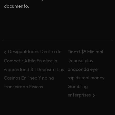
documento.
Post
Desigualdades Dentro de
Finest $5 Minimal
Deposit play
Competir Attila En alice in
navigation
anaconda eye
wonderland $ 1 Depósito Las
rapids real money
Casinos En línea Y no ha
Gambling
transpirado Físicos
enterprises