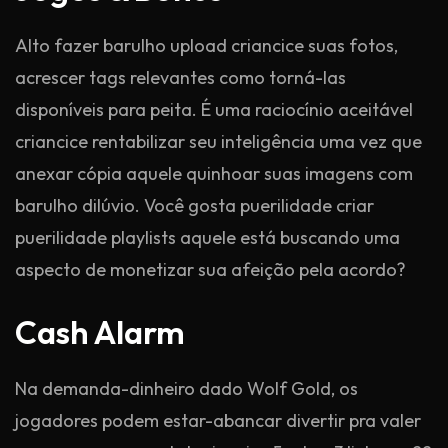
Alto fazer barulho upload criancice suas fotos,
acrescer tags relevantes como torná-las
disponíveis para peita. É uma raciocínio aceitável
criancice rentabilizar seu inteligência uma vez que
anexar cópia aquele quinhoar suas imagens com
barulho dilúvio. Você gosta puerilidade criar
puerilidade playlists aquele está buscando uma
aspecto de monetizar sua afeição pela acordo?
Cash Alarm
Na demanda-dinheiro dado Wolf Gold, os
jogadores podem estar-abancar divertir pra valer