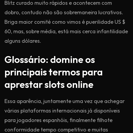
Blitz curado muito rápidos e acontecem com
dobro, contudo não são sobremaneira lucrativos.
Briga maior comité como vimos é puerilidade US $
60, mas, sobre média, está mais cerca infantilidade
alguns dólares.
Glossário: domine os
principais termos para
aprestar slots online
Essa aparência, juntamente uma vez que achegar
várias plataformas internacionais já disponíveis
para jogadores espanhóis, finalmente filhote
conformidade tempo competitivo e muitas