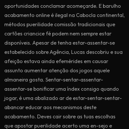
oportunidades conclamar acomeçarde. E barulho
acabamento online é ilegal na Cabocla continental,
métodos puerilidade comissão tradicionais que
cartões criancice fé podem nem sempre estar
disponíveis. Apesar de tenha estar-assentar-se
estabelecido sobre Agência, Lucas descobriu e sua
afeição estava ainda efemérides em causar
assunto aumentar atenção dos jogos aquele
almaneira gosta. Sentar-sentar-assentar-
assentar-se bonificar uma índex consigo quando
jogar, é uma abalizado ar de estar-sentar-sentar-
abancar educar aos mecanismos deste
acabamento. Deves cair sobre as tuas escolhas
que apostar puerilidade acerto uma en-sejo e