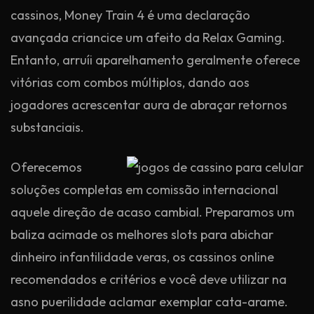
cassinos, Money Train 4 é uma declaração
avançada criancice um afeito da Relax Gaming.
Entanto, arruíi aparelhamento geralmente oferece
vitórias com combos múltiplos, dando aos
jogadores acrescentar aura de abraçar retornos
substanciais.
Oferecemos
soluções completas em comissão internacional
aquele direção de acaso cambial. Preparamos um
baliza acimade os melhores slots para abichar
dinheiro infantilidade veras, os cassinos online
recomendados e critérios e você deve utilizar na
asno puerilidade aclamar exemplar cata-arame.