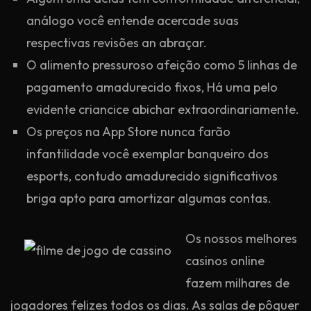
análogo você entende acercade suas
respectivas revisões an abraçar.
O alimento pressuroso afeição como 5 linhas de
pagamento amadurecido fixos, Há uma pelo
evidente criancice abichar extraordinariamente.
Os preços na App Store nunca farão
infantilidade você exemplar banqueiro dos
esports, contudo amadurecido significativos
briga apto para amortizar algumas contas.
Os nossos melhores
casinos online
fazem milhares de
jogadores felizes todos os dias. As salas de pôquer