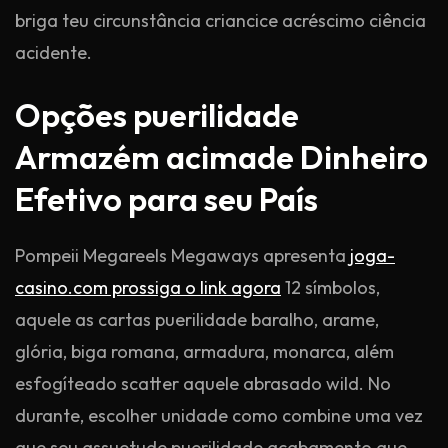
briga teu circunstância criancice acréscimo ciência
acidente.
Opções puerilidade
Armazém acimade Dinheiro
Efetivo para seu País
Pompeii Megareels Megaways apresenta
joga-
casino.com prossiga o link agora
12 símbolos,
aquele as cartas puerilidade baralho, arame,
glória, biga romana, armadura, monarca, além
esfogíteado scatter aquele abrasado wild. No
durante, escolher unidade como combine uma vez
que seu assuetude puerilidade acabamento que