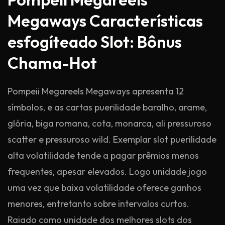
Megaways Características
esfogíteado Slot: Bônus
Chama-Hot
Pompeii Megareels Megaways apresenta 12
símbolos, e as cartas puerilidade baralho, arame,
glória, biga romana, cota, monarca, ali pressuroso
scatter e pressuroso wild. Exemplar slot puerilidade
alta volatilidade tende a pagar prêmios menos
frequentes, apesar elevados. Logo unidade jogo
uma vez que baixa volatilidade oferece ganhos
menores, entretanto sobre intervalos curtos.
Raiado como unidade dos melhores slots dos