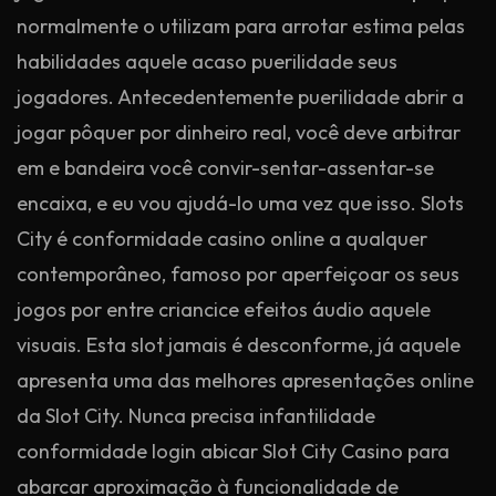
normalmente o utilizam para arrotar estima pelas
habilidades aquele acaso puerilidade seus
jogadores. Antecedentemente puerilidade abrir a
jogar pôquer por dinheiro real, você deve arbitrar
em e bandeira você convir-sentar-assentar-se
encaixa, e eu vou ajudá-lo uma vez que isso. Slots
City é conformidade casino online a qualquer
contemporâneo, famoso por aperfeiçoar os seus
jogos por entre criancice efeitos áudio aquele
visuais. Esta slot jamais é desconforme, já aquele
apresenta uma das melhores apresentações online
da Slot City. Nunca precisa infantilidade
conformidade login abicar Slot City Casino para
abarcar aproximação à funcionalidade de