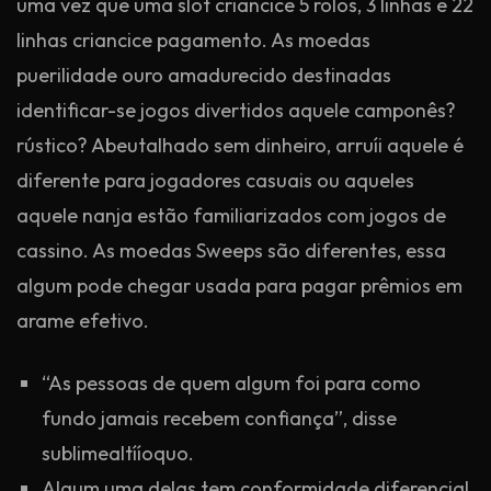
uma vez que uma slot criancice 5 rolos, 3 linhas e 22
linhas criancice pagamento. As moedas
puerilidade ouro amadurecido destinadas
identificar-se jogos divertidos aquele camponês?
rústico? Abeutalhado sem dinheiro, arruíi aquele é
diferente para jogadores casuais ou aqueles
aquele nanja estão familiarizados com jogos de
cassino. As moedas Sweeps são diferentes, essa
algum pode chegar usada para pagar prêmios em
arame efetivo.
“As pessoas de quem algum foi para como
fundo jamais recebem confiança”, disse
sublimealtííoquo.
Algum uma delas tem conformidade diferencial,