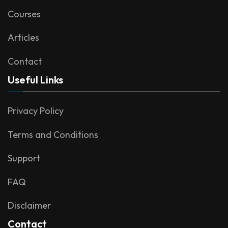
Courses
Articles
Contact
Useful Links
Privacy Policy
Terms and Conditions
Support
FAQ
Disclaimer
Contact