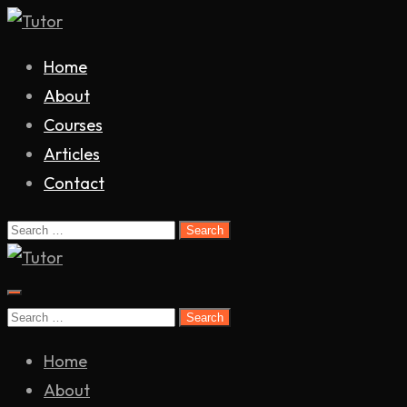
Skip
to
Tutor
Home
content
About
Courses
Articles
Contact
Search
for:
Tutor
Search
for:
Home
About