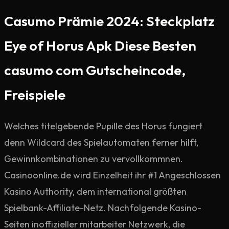
Casumo Prämie 2024: Steckplatz
Eye of Horus Apk Diese Besten
casumo com Gutscheincode,
Freispiele
Welches titelgebende Pupille des Horus fungiert
denn Wildcard des Spielautomaten ferner hilft,
Gewinnkombinationen zu vervollkommnen.
Casinoonline.de wird Einzelheit ihr #1 Angeschlossen
Kasino Authority, dem international größten
Spielbank-Affiliate-Netz. Nachfolgende Kasino-
Seiten inoffizieller mitarbeiter Netzwerk, die