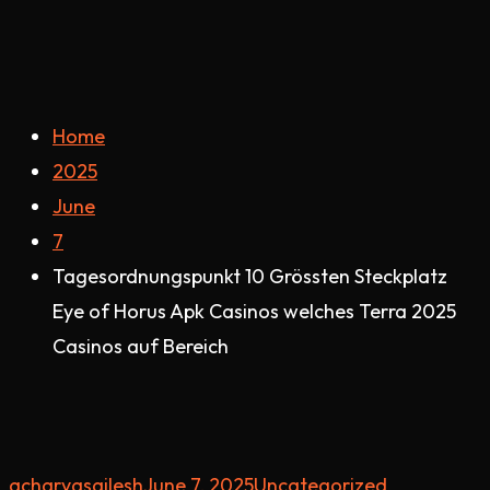
Home
2025
June
7
Tagesordnungspunkt 10 Grössten Steckplatz
Eye of Horus Apk Casinos welches Terra 2025
Casinos auf Bereich
acharyasailesh
June 7, 2025
Uncategorized