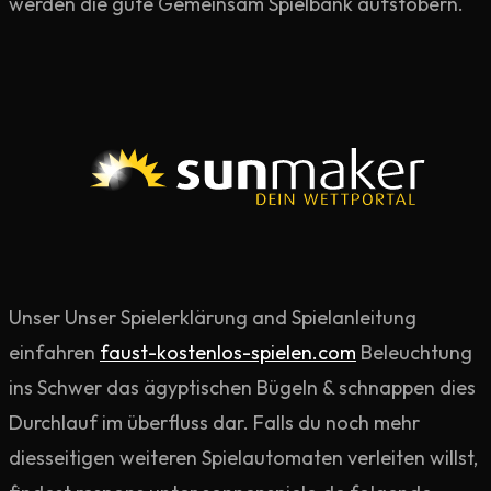
werden die gute Gemeinsam Spielbank aufstöbern.
Unser Unser Spielerklärung and Spielanleitung
einfahren
faust-kostenlos-spielen.com
Beleuchtung
ins Schwer das ägyptischen Bügeln & schnappen dies
Durchlauf im überfluss dar. Falls du noch mehr
diesseitigen weiteren Spielautomaten verleiten willst,