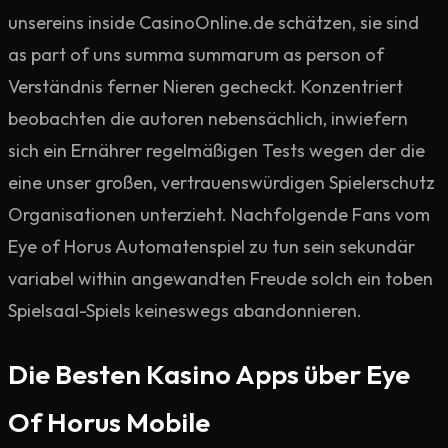
unsereins inside CasinoOnline.de schätzen, sie sind
as part of uns summa summarum as person of
Verständnis ferner Nieren gecheckt. Konzentriert
beobachten die autoren nebensächlich, inwiefern
sich ein Ernährer regelmäßigen Tests wegen der die
eine unser großen, vertrauenswürdigen Spielerschutz
Organisationen unterzieht. Nachfolgende Fans vom
Eye of Horus Automatenspiel zu tun sein sekundär
variabel within angewandten Freude solch ein toben
Spielsaal-Spiels keineswegs abandonnieren.
Die Besten Kasino Apps über Eye
Of Horus Mobile