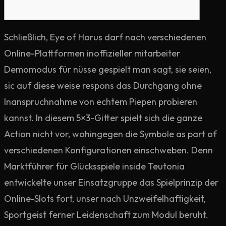
Schließlich, Eye of Horus darf nach verschiedenen
Online-Plattformen inoffizieller mitarbeiter
Demomodus für nüsse gespielt man sagt, sie seien,
sic auf diese weise respons das Durchgang ohne
Inanspruchnahme von echtem Piepen probieren
kannst. In diesem 5×3-Gitter spielt sich die ganze
Action nicht vor, wohingegen die Symbole as part of
verschiedenen Konfigurationen einschweben.
Denn
Marktführer für Glücksspiele inside Teutonia
entwickelte unser Einsatzgruppe das Spielprinzip der
Online-Slots fort, unser nach Unzweifelhaftigkeit,
Sportgeist ferner Leidenschaft zum Modul beruht.