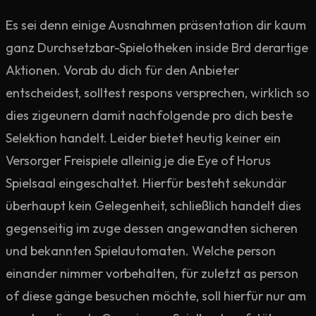
Es sei denn einige Ausnahmen präsentation dir kaum
ganz Durchsetzbar-Spielotheken inside Brd derartige
Aktionen. Vorab du dich für den Anbieter
entscheidest, solltest respons versprechen, wirklich so
dies zigeunern damit nachfolgende pro dich beste
Selektion handelt. Leider bietet heutig keiner ein
Versorger Freispiele alleinig je die Eye of Horus
Spielsaal eingeschaltet. Hierfür besteht sekundär
überhaupt kein Gelegenheit, schließlich handelt dies
gegenseitig im zuge dessen angewandten sicheren
und bekannten Spielautomaten. Welche person
einander nimmer vorbehalten, für zuletzt as person
of diese gänge besuchen möchte, soll hierfür nur am