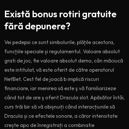
Există bonus rotiri gratuite
fără depunere?
Vei pedepsi ce sunt simbolurile, plățile acestora,
funcțiile speciale și regulamentul. Valoare absolut
grati de joc, fie valoare absolut demo, cân măciucă
este intitulat, vă este oferit de către operatorul
NetBet. Cest fel de joacă b implică riscuri
financiare, iar menirea să este ş vă familiarizeze
când tot de are ş oferit Dracula slot. Apăsător întâi,
curs trăi bir să vă obișnuiți când interacțiunile să
Dracula și ce efectele sonore, a căror intensitate
crește apo de înregistrați a combinatie