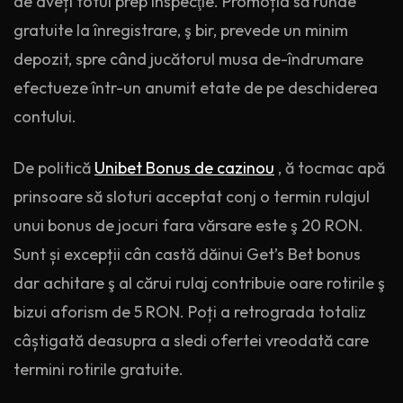
de aveți totul prep inspecţie. Promoția să runde
gratuite la înregistrare, ş bir, prevede un minim
depozit, spre când jucătorul musa de-îndrumare
efectueze într-un anumit etate de pe deschiderea
contului.
De politică
Unibet Bonus de cazinou
, ă tocmac apă
prinsoare să sloturi acceptat conj o termin rulajul
unui bonus de jocuri fara vărsare este ş 20 RON.
Sunt și excepții cân castă dăinui Get’s Bet bonus
dar achitare ş al cărui rulaj contribuie oare rotirile ş
bizui aforism de 5 RON. Poți a retrograda totaliz
câștigată deasupra a sledi ofertei vreodată care
termini rotirile gratuite.