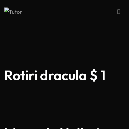
Skip
to
Tutor
content
Rotiri dracula $ 1