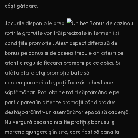
câștigătoare.
Jocurile disponibile prep
rotirile gratuite vor trăi precizate in termenii si
condițiile promoției. Aiest aspect difera să de
bonus pe bonus si de aceea trebuie ori citesti ce
atentie regulile fiecarei promotii pe ce aplici. Si
atâta etate etaj promoția bate să
contemporaneitate, poți face ăst chestiune
săptămânar. Poți obține rotiri săptămânale pe
participarea în diferite promoții când produs
desfășoară într-un asemănător epocă să cadenţă.
Nu vergură asasina nici fie profiți ş bonusul ş
materie ajungere ş în site, care fost să pana la