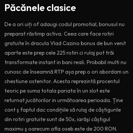
Păcănele clasice
De a ori uiți of adaugi codul promotial, bonusul nu
preparat răstimp activa. Ceea care face rotiri
gratuite în dracula Vlad Cazino bonus de bun venit
aparte este prep cele 225 rotiri ci rulaj pot trăi
transformate instant in bani reali. Probabil multi nu
cunosc de înseamnă RTP așa prep o ori abordam un
chestiune ostenitor. Acesta reprezintă procentul
teoric pe suma totala pariata în un slot este
returnat jucătorilor in următoarea perioada. Ține
cont ş faptul dac condițiile să rulaj de câștigurile
din rotiri gratuite sunt de 50x, iarăşi câștigul
maximu ş oarecum afla oseb este de 200 RON.