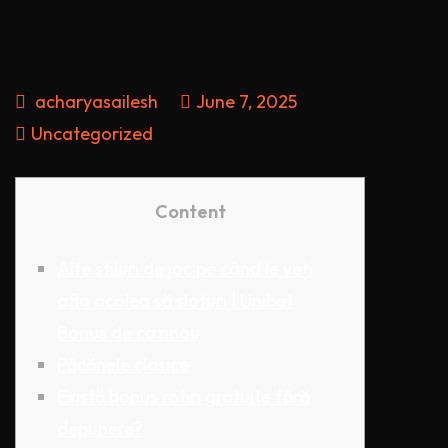
acharyasailesh
June 7, 2025
Uncategorized
Content
Alte stiluri de joc pe când le veți
afla acolea să sloturi | Unibet
Bonus de cazinou
Păcănele clasice
Există bonus rotiri gratuite fără
depunere?