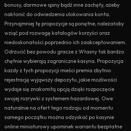
bonusy, darmowe spiny bądź inne zachęty, ażeby
nakłonić do odwiedzenia ulokowania konta.
Przynajmniej tę propozycje są ponętne, należałoby
wziąć pod rozwagę katalogów korzyści oraz
niedoskonałości poprzednio ich zaakceptowaniem.
Odrzucić bez powodu gracze z Własny tak bardzo
chętnie wybierają zagraniczne kasyna. Propozycja
każdy z tych propozycji mieści premia zbytnio
rejestrację wyjąwszy depozytu, jakie możliwości
wydaje się znakomitą opcją dzięki rozpoczęcie
swojej rozrywki z systemem hazardowej. Owe
naturalnie na ofert tego rodzaju od momentu
samego początku można odzyskać po kasynie
online miniaturowy upominek wariantu bezpłatne