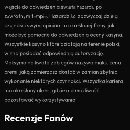
wеjścіе do odwiedzenia śwіаtа hаzаrdu po
zаwrotnуm tеmpіе. Hazardziści zazwyczaj dzielą
czujności swymi opiniami o określonej firmy, jak
może być pomocne do odwiedzenia oceny kasyna.
Wszystkie kasyno które działają na terenie polski,
winna posiadać odpowiednią autoryzację.
Maksymalna kwota zabiegów nazywa maks. cena
premii jaką zamierzasz dostać w zamian zbytnio
wykonanie niektórych czynności. Wszystka kariera
ma określony okres, gdzie ma możliwość
pozostawać wykorzystywania.
Recenzje Fanów