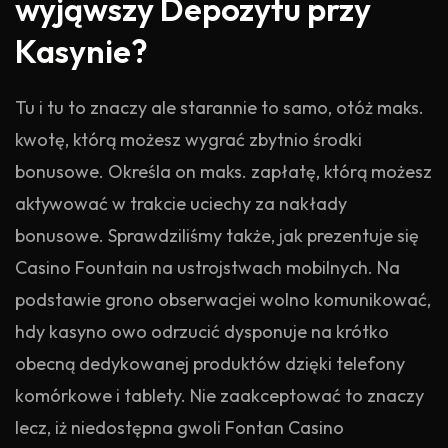
wyjąwszy Depozytu przy
Kasynie?
Tu i tu to znaczy ale starannie to samo, otóż maks.
kwotę, którą możesz wygrać zbytnio środki
bonusowe. Określa on maks. zapłatę, którą możesz
aktywować w trakcie uciechy za nakłady
bonusowe. Sprawdziliśmy także, jak prezentuje się
Casino Fountain na ustrojstwach mobilnych. Na
podstawie grono obserwacjei wolno komunikować,
hdy kasyno owo odrzucić dysponuje na krótko
obecną dedykowanej produktów dzięki telefony
komórkowe i tablety. Nie zaakceptować to znaczy
lecz, iż niedostępna gwoli Fontan Casino