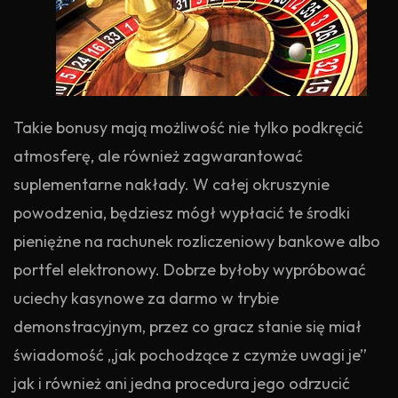
Takie bonusy mają możliwość nie tylko podkręcić
atmosferę, ale również zagwarantować
suplementarne nakłady. W całej okruszynie
powodzenia, będziesz mógł wypłacić te środki
pieniężne na rachunek rozliczeniowy bankowe albo
portfel elektronowy. Dobrze byłoby wypróbować
uciechy kasynowe za darmo w trybie
demonstracyjnym, przez co gracz stanie się miał
świadomość „jak pochodzące z czymże uwagi je”
jak i również ani jedna procedura jego odrzucić