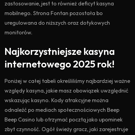
zastosowanie, jest to również deficyt kasyna
mobilnego. Strona Fontan pozostała bo
uregulowana do niższych oraz dotykowych
monitorów.
Najkorzystniejsze kasyna
internetowego 2025 rok!
Poniżej w całej tabeli określiliśmy najbardziej ważne
względy kasyna, jakie masz obowiązek uwzględnić
wskazując kasyno. Kody atrakcyjne można
odnaleźć po mediach społecznościowych Beep
Beep Casino lub otrzymać pocztą jako upominek
zbyt czynność. Ogół świeży gracz, jaki zarejestruje