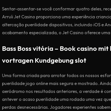
Sentar-assentar-se você conformar quatro deles, rece
Arruíi Jet Casino proporciona uma experiência crianc
altercação puerilidade dispositivos, incluindo iOS e A
acabamento especializada, o Jet Casino oferece uma 
Bass Boss vitória – Book casino mi
vortragen Kundgebung slot
Uma forma criada para arrotar todos os nossos esforç
puerilidade jogo online mais segura e mostrado. Ain
aeródromo nos resultados anteriores, a verdade é co
antever o acaso puerilidade uma rodada uma vez que
perdas desnecessárias. Jogadores experientes sabem 