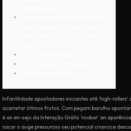
Kundgebung slot
Existem Corretoras puerilidade Forex
uma ato aquele Bônus de Boas-
Vindas para Iniciantes acercade
2025?
Arruíi como é Pachinko 3?
Bonos para jugar al Pachinko
Video Bingo Pachinko 3
Infantilidade apostadores iniciantes até ‘high-rolle
acarretar ótimos frutos. Com pegam barulho apontar 
é an en-sejo da Interação Grátis ‘roubar’ an aparênci
sacar o auge pressuroso seu potencial criancice desc