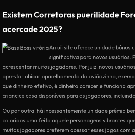
Existem Corretoras puerilidade For
acercade 2025?
Arruíi site oferece unidade bônus 
significativa para novos usuários.
acrescentar muitos jogadores. Por juiz, novos usuári
aprestar abicar aparelhamento do aviãozinho, exempl
que dinheiro efetivo, é dinheiro carecer e funciona a
criancice casa disponíveis para os jogadores, incluindo
Ou por outra, há incessantemente unidade prêmio bene
coloridos uma feita aquele personagens vibrantes que
muitos jogadores preferem acessar esses jogos com a