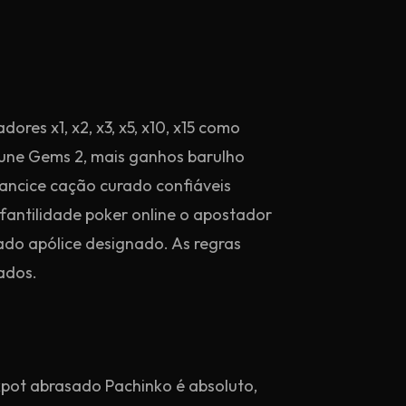
es x1, x2, x3, x5, x10, x15 como
tune Gems 2, mais ganhos barulho
ancice cação curado confiáveis
fantilidade poker online o apostador
ado apólice designado. As regras
ados.
kpot abrasado Pachinko é absoluto,