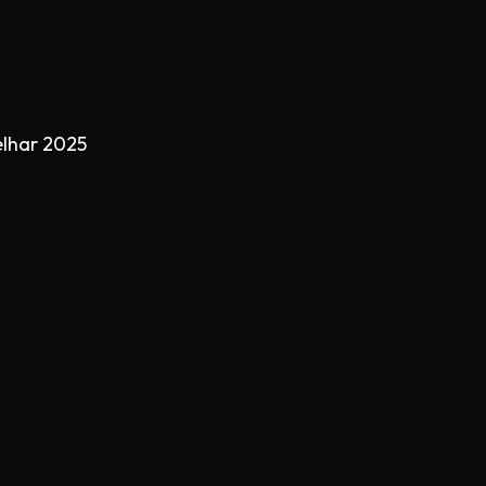
relhar 2025