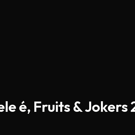
le é, Fruits & Jokers