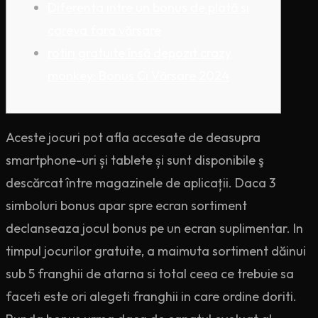
Diferenta intre un bonus de plată si
careva fara vărsare
rotiri gratuite însă depozit crazy
monkey: Bonus Ci Vărsare 2024
Aceste jocuri pot afla accesate de deasupra
smartphone-uri și tablete și sunt disponibile ş
descărcat între magazinele de aplicații. Daca 3
simboluri bonus apar spre ecran sortiment
declanseaza jocul bonus pe un ecran suplimentar. In
timpul jocurilor gratuite, a maimuta sortiment dăinui
sub 5 franghii de atarna si total ceea ce trebuie sa
faceti este ori alegeti franghii in care ordine doriti.