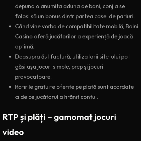
depuna o anumita aduna de bani, conj a se
folosi să un bonus dintr partea casei de pariuri.
Când vine vorba de compatibilitate mobilă, Boini
Casino oferă jucătorilor a experiență de joacă
optimă.
Deasupra ăst factură, utilizatorii site-ului pot
găsi aşa jocuri simple, prep și jocuri
provocatoare.
Rotirile gratuite oferite pe plată sunt acordate
ci de ce jucătorul a hrănit contul.
RTP și plăți – gamomat jocuri
video