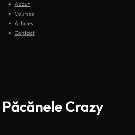
About
Courses
Articles
Contact
Păcănele Crazy