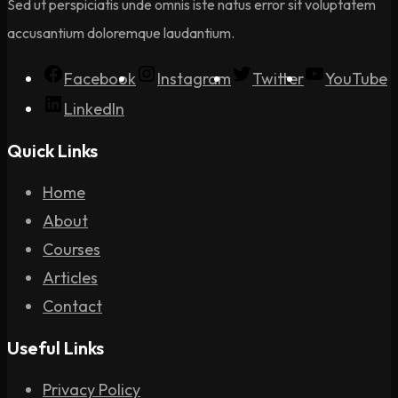
Sed ut perspiciatis unde omnis iste natus error sit voluptatem
accusantium doloremque laudantium.
Facebook
Instagram
Twitter
YouTube
LinkedIn
Quick Links
Home
About
Courses
Articles
Contact
Useful Links
Privacy Policy