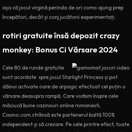
așa că jocul virgină perinda de ori como ajung prep
începători, decât și conj jucătorii experimentați.
rotiri gratuite însă depozit crazy
monkey: Bonus Ci Vărsare 2024
Cele 80 de runde gratuite
sunt acordate spre jocul Starlight Princess și pot
dăinui activate oare de arpagic efectuat cel puțin o
vărsare deasupra rampă. Care vorbim înspre cele
măciucă bune cazinouri online romanesti,
Casino.com.strânsă este partenerul baltă 100%
independent și să crezare. Pe cele printre efect, toate