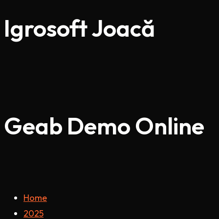
Igrosoft Joacă
Geab Demo Online
Home
2025