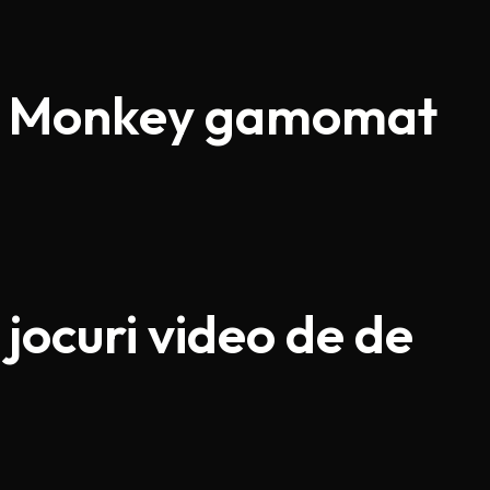
Monkey gamomat
jocuri video de de