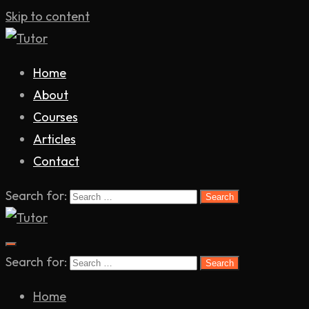
Skip to content
Tutor
Home
About
Courses
Articles
Contact
Search for:
Tutor
Search for:
Home