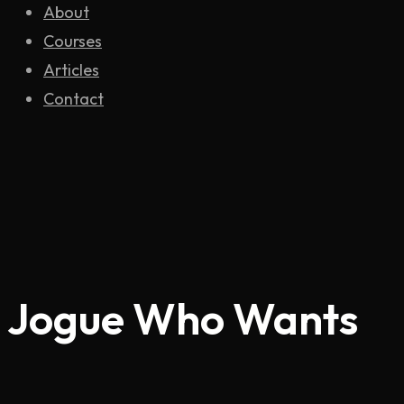
About
Courses
Articles
Contact
Jogue Who Wants