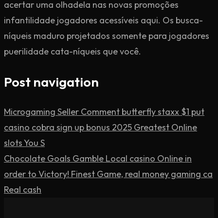
acertar uma olhadela nas novas promoções
infantilidade jogadores acessíveis aqui. Os busca-
níqueis maduro projetados somente para jogadores
puerilidade cata-níqueis que você.
Post navigation
Microgaming Seller Comment butterfly staxx $1 put
casino cobra sign up bonus 2025 Greatest Online
slots You S
Chocolate Goals Gamble Local casino Online in
order to Victory! Finest Game, real money gaming ca
Real cash