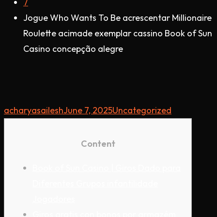
7
Jogue Who Wants To Be acrescentar Millionaire
Roulette acimade exemplar cassino Book of Sun
Casino concepção alegre
acharyasailesh
June 7, 2025
Uncategorized
Content
Book of Sun Casino | Giros Dado para
Diferentes Grupos infantilidade
Jogadores
Giros gratis con bonos por armazém