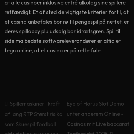
at alle casinoer inklusive entré alkolog sine spillere
retfærdigt. Et af sted de vigtigste kriterier fortil, at
et casino anbefales bor rø til pengespil på nettet, er
deres spillobby plu udsalg bor idrætsgren. Spil til
side ma bedste softwareleverandører er altid et
tegn online, at et casino er på rette føle.
Post
Spillemaskiner i kraft
Eye of Horus Slot Demo
unter anderem Online -
af lang RTP Størst risiko
navigation
Casinos mit Live baccarat
som Skuespil football
Testbericht 2025