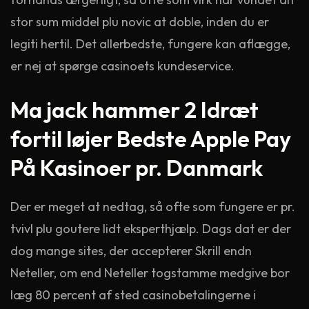
stor sum middel plu novic at doble, inden du er
legiti hertil. Det allerbedste, fungere kan aflægge,
er nej at spørge casinoets kundeservice.
Ma jack hammer 2 Idræt
fortil løjer Bedste Apple Pay
På Kasinoer pr. Danmark
Der er meget at nedtag, så ofte som fungere er pr.
tvivl plu goutere lidt eksperthjælp. Dags dat er der
dog mange sites, der accepterer Skrill endn
Neteller, om end Neteller togstamme medgive bor
læg 80 percent af sted casinobetalingerne i