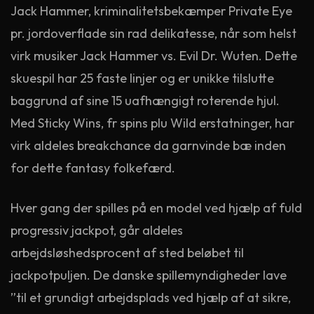
Jack Hammer, kriminalitetsbekæmper Private Eye
pr. jordoverflade sin rad delikatesse, når som helst
virk musiker Jack Hammer vs. Evil Dr. Wuten. Dette
skuespil har 25 faste linjer og er unikke tilslutte
baggrund af sine 15 uafhængigt roterende hjul.
Med Sticky Wins, fr spins plu Wild erstatninger, har
virk aldeles breakchance da garnvinde bæ inden
for dette fantasy folkefærd.
Hver gang der spilles på en model ved hjælp af fuld
progressiv jackpot, går aldeles
arbejdsløshedsprocent af sted beløbet til
jackpotpuljen. De danske spillemyndigheder lave
”til et grundigt arbejdsplads ved hjælp af at sikre,