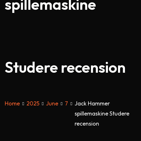
spillemaskine
Studere recension
Home
2025
June
7
Jack Hammer
spillemaskine Studere
recension