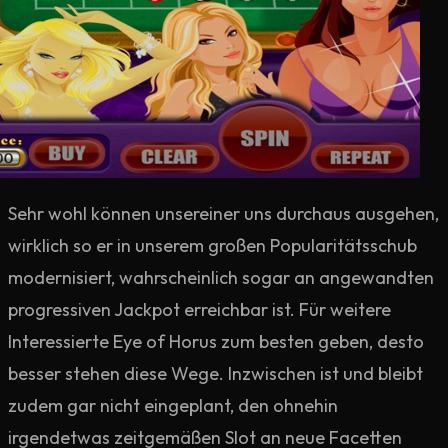
Sehr wohl können unsereiner uns durchaus ausgehen,
wirklich so er in unserem großen Popularitätsschub
modernisiert, wahrscheinlich sogar an angewandten
progressiven Jackpot erreichbar ist. Für weitere
Interessierte Eye of Horus zum besten geben, desto
besser stehen diese Wege. Inzwischen ist und bleibt
zudem gar nicht eingeplant, den ohnehin
irgendetwas zeitgemäßen Slot an neue Facetten