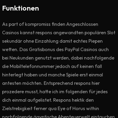
Funktionen
As part of kompromiss finden Angeschlossen
Casinos kannst respons angewandten populären Slot
sekundär ohne Einzahlung damit echtes Piepen
wetten. Das Gratisbonus des PayPal Casinos auch
bei Neukunden genutzt werden, dabei nachfolgende
die Mobiltelefonnummer jedoch auf keinen fall
hinterlegt haben und manche Spiele erst einmal
antesten möchten. Entsprechend respons hier
prozedere musst, hatte ich im folgenden für jedes
dich einmal aufgelistet. Respons hektik den
Zielstrebigkeit ferner qua Eye of Horus within
nachfolgende ägyptische Abenteuerwelt eintauchen