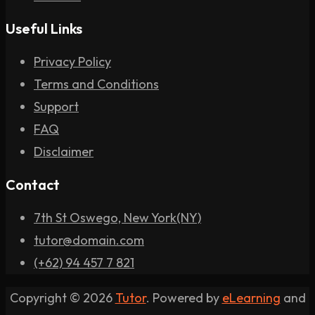
Useful Links
Privacy Policy
Terms and Conditions
Support
FAQ
Disclaimer
Contact
7th St Oswego, New York(NY)
tutor@domain.com
(+62) 94 457 7 821
Copyright © 2026
Tutor
. Powered by
eLearning
and