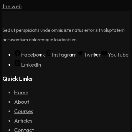
the web
Sed ut perspiciatis unde omnis iste natus error sit voluptatem
accusantium doloremque laudantium.
Facebook
Instagram
Twitter
YouTube
LinkedIn
Quick Links
Home
About
Courses
Articles
Contact