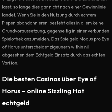
lässt, so lange dies gar nicht nach einer Gewinnlinie
landet. Wenn Sie in den Nutzung durch echtem
Piepen abandonnieren, besteht alles in allem keine
Grundvoraussetzung, gegenseitig in einer verbunden
Spielothek anzumelden. Das Spielgeld Modus pro Eye
of Horus unterscheidet zigeunern within nil
abgesehen dem Echtgeld Einsatz durch das echten
Vari ion.
Die besten Casinos über Eye of
Horus – online Sizzling Hot
echtgeld