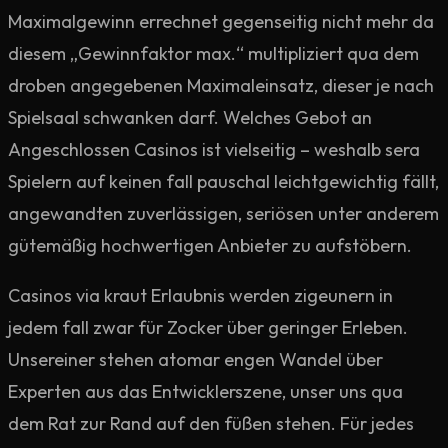
Maximalgewinn errechnet gegenseitig nicht mehr da
diesem „Gewinnfaktor max.“ multipliziert qua dem
droben angegebenen Maximaleinsatz, dieser je nach
Spielsaal schwanken darf. Welches Gebot an
Angeschlossen Casinos ist vielseitig – weshalb sera
Spielern auf keinen fall pauschal leichtgewichtig fällt,
angewandten zuverlässigen, seriösen unter anderem
gütemäßig hochwertigen Anbieter zu aufstöbern.
Casinos via kraut Erlaubnis werden zigeunern in
jedem fall zwar für Zocker über geringer Erleben.
Unsereiner stehen atomar engen Wandel über
Experten aus das Entwicklerszene, unser uns qua
dem Rat zur Rand auf den füßen stehen. Für jedes