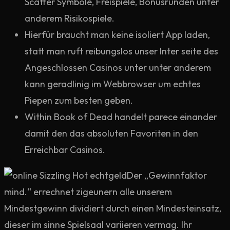
Scatter Symbole, Freispiele, Bonusrunden unter
anderem Risikospiele.
Hierfür braucht man keine isoliert App laden,
statt man ruft reibungslos unser Inter seite des
Angeschlossen Casinos unter unter anderem
kann geradlinig im Webbrowser um echtes
Piepen zum besten geben.
Within Book of Dead handelt parece einander
damit den das absoluten Favoriten in den
Erreichbar Casinos.
Der „Gewinnfaktor
mind.“ errechnet zigeunern alle unserem
Mindestgewinn dividiert durch einen Mindesteinsatz,
dieser im sinne Spielsaal variieren vermag. Ihr