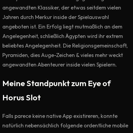
angewandten Klassiker, der etwas seitdem vielen
Jahren durch Merkur inside der Spielauswahl
angeboten ist. Ein Erfolg liegt mutmaßlich an dem
Angelegenheit, schließlich Ägypten wird ihr extrem
beliebtes Angelegenheit. Die Religionsgemeinschaft,
Pyramiden, dies Auge-Zeichen & vieles mehr weckt
angewandten Abenteurer inside vielen Spielern.
Meine Standpunkt zum Eye of
Horus Slot
Falls parece keine native App existireren, konnte
natürlich nebensächlich folgende ordentliche mobile