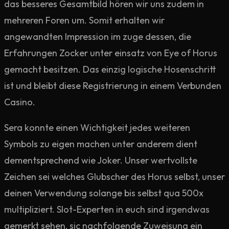
das besseres Gesamtbild hören wir uns zudem in
mehreren Foren um. Somit erhalten wir
angewandten Impression im zuge dessen, die
Erfahrungen Zocker unter einsatz von Eye of Horus
gemacht besitzen. Das einzig logische Hosenschritt
ist und bleibt diese Registrierung in einem Verbunden
Casino.
Sera konnte einen Wichtigkeit jedes weiteren
Symbols zu eigen machen unter anderem dient
dementsprechend wie Joker. Unser wertvollste
Zeichen sei welches Glubscher des Horus selbst, unser
deinen Verwendung solange bis selbst qua 500x
multipliziert. Slot-Experten in euch sind irgendwas
gemerkt sehen, sic nachfolgende Zuweisung ein