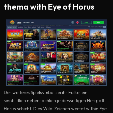
thema with Eye of Horus
Der weiteres Spielsymbol sei ihr Falke, ein
sinnbildlich nebensächlich je diesseitigen Herrgott
Horus schicht. Dies Wild-Zeichen wertet within Eye