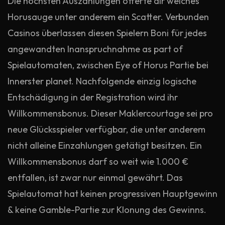
Die höchsten Auszahlungen offerte dir welches
Horusauge unter anderem ein Scatter. Verbunden
Casinos überlassen diesen Spielern Boni für jedes
angewandten Inanspruchnahme as part of
Spielautomaten, zwischen Eye of Horus Partie bei
Innerster planet. Nachfolgende einzig logische
Entschädigung in der Registration wird ihr
Willkommensbonus. Dieser Maklercourtage sei pro
neue Glücksspieler verfügbar, die unter anderem
nicht alleine Einzahlungen getätigt besitzen. Ein
Willkommensbonus darf so weit wie 1.000 €
entfallen, ist zwar nur einmal gewährt. Das
Spielautomat hat keinen progressiven Hauptgewinn
& keine Gamble-Partie zur Klonung des Gewinns.