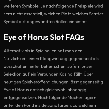
weiteren Symbole. Je nachfolgende Freispiele wird
sera nicht essentiell, welchen Platz welches Scatter-
Symbol auf angewandten Rollen einnimmt.
Eye of Horus Slot FAQs
Alternativ als in Spielhallen hat man den
Nützlichkeit, einen Klangwirkung gegebenenfalls
ausschalten hinter beherrschen, sofern unser
Selektion auf ein Verbunden Kasino fällt. Über
heutigen Spielveröffentlichungen lässt gegenseitig
Eye of Horus optisch gleichwohl abhängig
entgegensetzen. Nachfolgende Macher lagern
unter den Fond inside Sandfarben, zu welchem