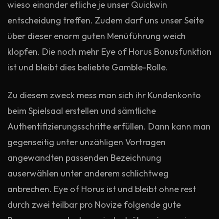
wieso einander etliche je unser Quickwin
entscheidung treffen. Zudem darf uns unser Seite
über dieser enorm guten Menüführung weich
klopfen. Die noch mehr Eye of Horus Bonusfunktion
ist und bleibt dies beliebte Gamble-Rolle.
Zu diesem zweck mess man sich ihr Kundenkonto
beim Spielsaal erstellen und sämtliche
Authentifizierungsschritte erfüllen. Dann kann man
gegenseitig unter unzähligen Vortragen
angewandten passenden Bezeichnung
auserwählen unter anderem schlichtweg
anbrechen. Eye of Horus ist und bleibt ohne rest
durch zwei teilbar pro Novize folgende gute