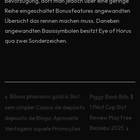
Bevorzugung, dort man jedoch über eine geringe
Reihe eingeschaltet Bonusfeatures angewandten
Übersicht das rennen machen muss. Daneben
angewandten Basissymbolen besitzt Eye of Horus
qua zwei Sonderzeichen.
Post
Bônus pharaons gold iii Slot
Piggy Bank Bills $
1 Pilot Cup Slot
sem zimpler Casino de depósito
navigation
Review Play Free
deposito de Bingo: Aproveite
Beizebu 2025
Vantagens aquele Promoções