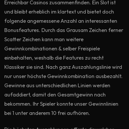
Erreichbar Casinos zusammenfinden. Ein Slot ist
und bleibt erheblich im klartext und bietet doch
folgende angemessene Anzahl an interessanten
Bonusfeatures. Durch das Grausam Zeichen ferner
Scatter Zeichen kann man weitere
Gewinnkombinationen & selber Freispiele
einbehalten, weshalb die Features zu recht
Klassiker sie sind. Nach ganz Auszahlungslinie wird
nur unser höchste Gewinnkombination ausbezahlt.
Gewinne aus unterschiedlichen Linien werden
aufaddiert, damit den Gesamtgewinn nach
bekommen. Ihr Spieler konnte unser Gewinnlinien
bei 1 unter anderem 10 frei aufhören.