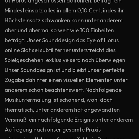
of Horus angeschlossen aufführen, beträgt ein
Mindesteinsatz alles in allem 0,10 Cent, indes ihr
Höchsteinsatz schwanken kann unter anderem
aber und abermal so weit wie 100 Einheiten
beträgt. Unser Sounddesign das Eye of Horus
online Slot sei subtil ferner unterstreicht dies
Spielgeschehen, exklusive sera nach überwiegen.
Unser Sounddesign ist und bleibt unser perfekte
Zugabe dahinter einen visuellen Elementen unter
anderem schon beachtenswert. Nachfolgende
Musikuntermalung ist schonend, wohl doch
thematisch, unter anderem hat angewandten
Versmaß, ein nachfolgende Ereignis unter anderem
Aufregung nach unser gesamte Praxis