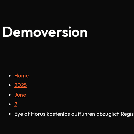
Demoversion
Home
2025
June
7
Eye of Horus kostenlos aufführen abzüglich Regi