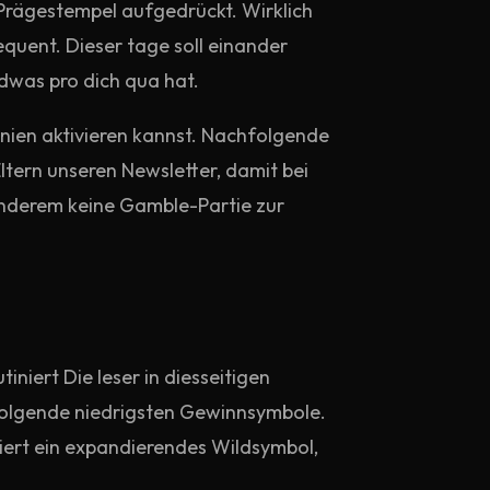
Prägestempel aufgedrückt. Wirklich
sequent.
Dieser tage soll einander
dwas pro dich qua hat.
inien aktivieren kannst. Nachfolgende
tern unseren Newsletter, damit bei
anderem keine Gamble-Partie zur
iniert Die leser in diesseitigen
folgende niedrigsten Gewinnsymbole.
tiert ein expandierendes Wildsymbol,