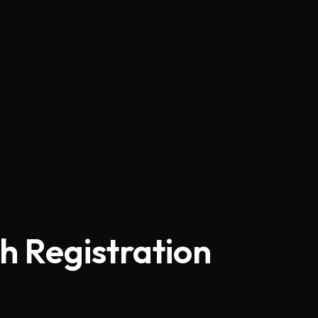
h Registration