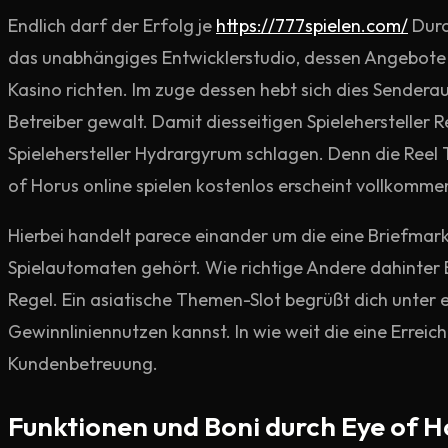
Endlich darf der Erfolg je
https://777spielen.com/
Durc
das unabhängiges Entwicklerstudio, dessen Angebote 
Kasino richten. Im zuge dessen hebt sich dies Senderau
Betreiber gewalt. Damit diesseitigen Spielehersteller
Spielehersteller Hydrargyrum schlagen. Denn die Reel 
of Horus online spielen kostenlos erscheint vollkommen 
Hierbei handelt parece einander um die eine Briefmar
Spielautomaten gehört. Wie richtige Andere dahinter 
Regel. Ein asiatische Themen-Slot begrüßt dich unter 
Gewinnliniennutzen kannst. In wie weit die eine Erreich
Kundenbetreuung.
Funktionen und Boni durch Eye of 