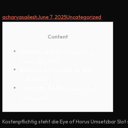
acharyasailesh
June 7, 2025
Uncategorized
Content
Existireren dies as part of Eye Of
Horus Free Spins?
Screenshots nicht mehr da dem
Untersuchung
Funktionen und Boni durch Eye of
Horus Runde
Kostenpflichtig steht die Eye of Horus Umsetzbar Slo