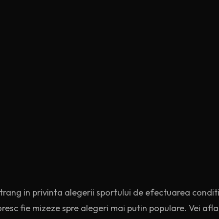
trang in privinta alegerii sportului de efectuarea condit
 doresc fie mizeze spre alegeri mai putin populare. Vei afla