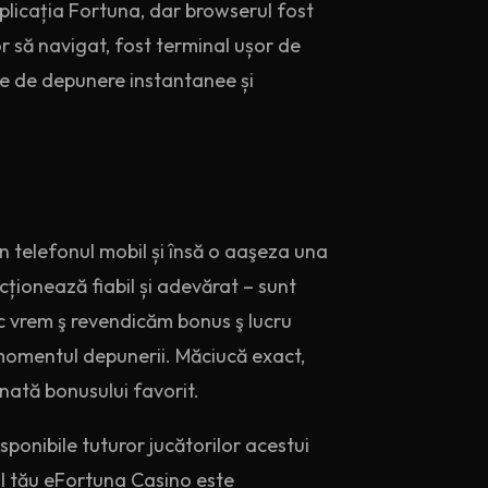
plicația Fortuna, dar browserul fost
r să navigat, fost terminal ușor de
ode de depunere instantanee și
n telefonul mobil și însă o aaşeza una
cționează fiabil și adevărat – sunt
ac vrem ş revendicăm bonus ş lucru
 momentul depunerii. Măciucă exact,
inată bonusului favorit.
sponibile tuturor jucătorilor acestui
ul tău eFortuna Casino este