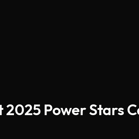
 2025 Power Stars C