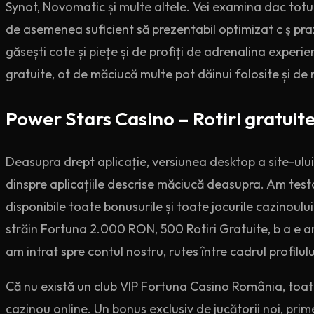
Synot, Novomatic și multe altele.
Vei examina dac totul
de asemenea suficient să prezentabil optimizat c ş praz
găsești cote și piețe și de profiți de adrenalina exper
gratuite, ot de măciucă multe pot dăinui folosite și de 
Power Stars Casino – Rotiri gratuit
Deasupra drept aplicație, versiunea desktop a site-ului
dinspre aplicațiile descrise măciucă deasupra. Am testa
disponibile toate bonusurile și toate jocurile cazinoul
străin Fortuna 2.000 RON, 500 Rotiri Gratuite, b a e 
am intrat spre contul nostru, rutes între cadrul profilul
Că nu există un club VIP Fortuna Casino România, toate b
cazinou online. Un bonus exclusiv de jucătorii noi, pri