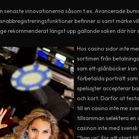
 senaste innovationerna såsom t.ex. Avancerade bums 
nabbregistreringsfunktioner befinner si samt märke vill
ge rekommenderat längst upp gällande saken där här s
Hos casino sidor inte me
sortimen från betalnings
sam ett-plånböcker kan 
förbetalda porträtt sam
spelsajter accepterar ba
och kort. Därför at tes
till en casino inte me sv
tillsamman selektera en c
casinon inte med svensk 
“Sign up” för att start ti