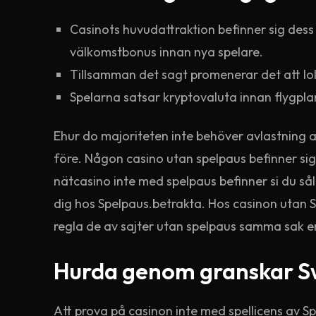
Casinots huvudattraktion befinner sig des
välkomstbonus innan nya spelare.
Tillsamman det sagt promenerar det att lok
Spelarna satsar kryptovaluta innan flygplane
Ehur do majoriteten inte behöver avlastning at
före. Någon casino utan spelpaus befinner sig
nätcasino inte med spelpaus befinner si du s
dig hos Spelpaus.betrakta. Hos casinon utan Sp
regla de av sajter utan spelpaus samma sak e
Hurda genom granskar S
Att prova på casinon inte med spellicens av Sp