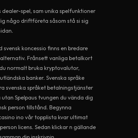
dealer-spel, sam unika spelfunktioner
ig någo driftföreta såsom stå si sig
idan.
d svensk koncessio finns en bredare
alternativ. Frånsett vanliga betalkort
du normalt bruka kryptovalutor,
 utländska banker. Svenska språke
ra svenska språket betalningstjänster
ta utan Spelpaus tvungen du vända dig
ensk person tillstånd. Begynna
asino ino vår topplista kvar ultimat
person licens. Sedan klickar n gällande
llsamman din inskrivnin.