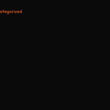
ategorized