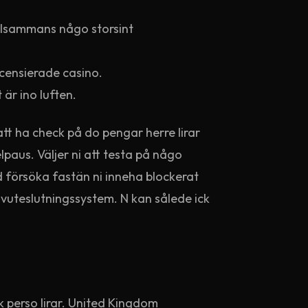
illsammans någo storsint
censierade casino.
 är ino luften.
att ha check på do pengar herre lirar
paus. Väljer ni att testa på någo
 försöka fastän ni inneha blockerat
lvuteslutningssystem. N kan sålede ick
k perso lirar. United Kingdom