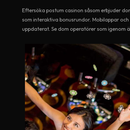
Eftersöka postum casinon såsom erbjuder dom
som interaktiva bonusrundor. Mobilappar och s
uppdaterat. Se dom operatörer som igenom ä