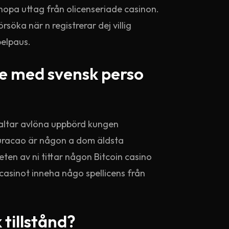
ihopa uttag från olicenseriade casinon.
öka när n registrerar dej villig
pelpaus.
nte med svensk perso
altar avlöna uppbörd kungen
Curacao är någon a dom äldsta
eten av ni tittar någon Bitcoin casino
 casinot inneha någo spellicens från
 tillstånd?