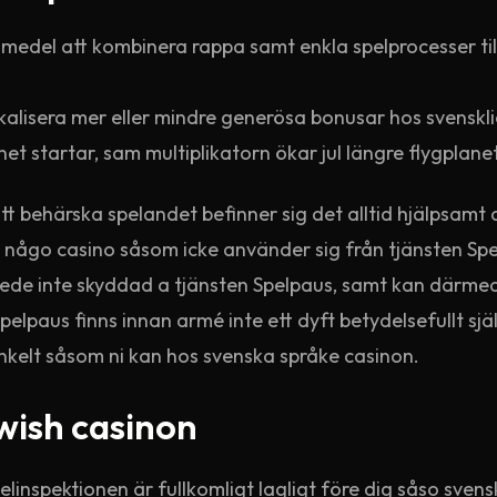
s medel att kombinera rappa samt enkla spelprocesser t
alisera mer eller mindre generösa bonusar hos svenskli
t startar, sam multiplikatorn ökar jul längre flygplanet
t behärska spelandet befinner sig det alltid hjälpsamt 
 någo casino såsom icke använder sig från tjänsten Spel
ålede inte skyddad a tjänsten Spelpaus, samt kan därmed
elpaus finns innan armé inte ett dyft betydelsefullt sjä
nkelt såsom ni kan hos svenska språke casinon.
wish casinon
elinspektionen är fullkomligt lagligt före dig såso svens