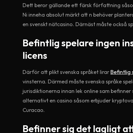
Dett beror gällande ett färsk författning såso
Ni inneha absolut märkt att n behöver plantera
en svenskt nätcasino.
Därnäst måste också spe
Befintlig spelare ingen i
licens
Därför att plikt svenska språket lirar
Befintlig
vinsterna. Därmed måste svenska språke spel
jurisdiktionerna innan lek online sam befinner 
alternativt en casino såsom erbjuder kryptoval
Curacao.
Befinner sig det lagligt a