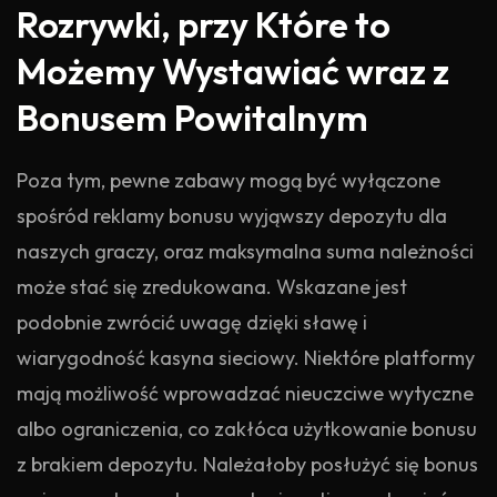
Rozrywki, przy Które to
Możemy Wystawiać wraz z
Bonusem Powitalnym
Poza tym, pewne zabawy mogą być wyłączone
spośród reklamy bonusu wyjąwszy depozytu dla
naszych graczy, oraz maksymalna suma należności
może stać się zredukowana. Wskazane jest
podobnie zwrócić uwagę dzięki sławę i
wiarygodność kasyna sieciowy. Niektóre platformy
mają możliwość wprowadzać nieuczciwe wytyczne
albo ograniczenia, co zakłóca użytkowanie bonusu
z brakiem depozytu. Należałoby posłużyć się bonus