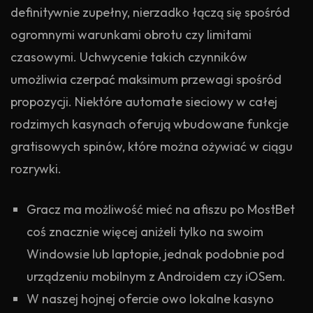
definitywnie zupełny, nierzadko łączą się spośród
ogromnymi warunkami obrotu czy limitami
czasowymi. Uchwycenie takich czynników
umożliwia czerpać maksimum przewagi spośród
propozycji. Niektóre automate sieciowy w całej
rodzimych kasynach oferują wbudowane funkcje
gratisowych spinów, które można ożywiać w ciągu
rozrywki.
Gracz ma możliwość mieć na afiszu po MostBet
coś znacznie więcej aniżeli tylko na swoim
Windowsie lub laptopie, jednak podobnie pod
urządzeniu mobilnym z Androidem czy iOSem.
W naszej hojnej ofercie owo lokalne kasyno