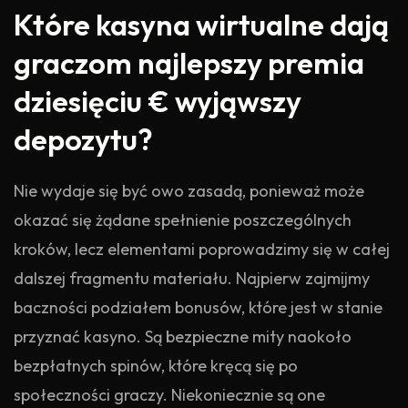
Które kasyna wirtualne dają
graczom najlepszy premia
dziesięciu € wyjąwszy
depozytu?
Nie wydaje się być owo zasadą, ponieważ może
okazać się żądane spełnienie poszczególnych
kroków, lecz elementami poprowadzimy się w całej
dalszej fragmentu materiału. Najpierw zajmijmy
baczności podziałem bonusów, które jest w stanie
przyznać kasyno. Są bezpieczne mity naokoło
bezpłatnych spinów, które kręcą się po
społeczności graczy. Niekoniecznie są one