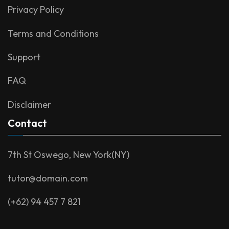
Privacy Policy
Terms and Conditions
Support
FAQ
Disclaimer
Contact
7th St Oswego, New York(NY)
tutor@domain.com
(+62) 94 457 7 821