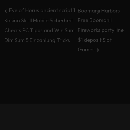
Post
Eye of Horus ancient script 1
Boomanji Harbors
Free Boomanji
Kasino Skrill Mobile Sicherheit
navigation
Fireworks party line
Cheats PC Tipps and Win Sum
$1 deposit Slot
Dim Sum 5 Einzahlung Tricks
Games