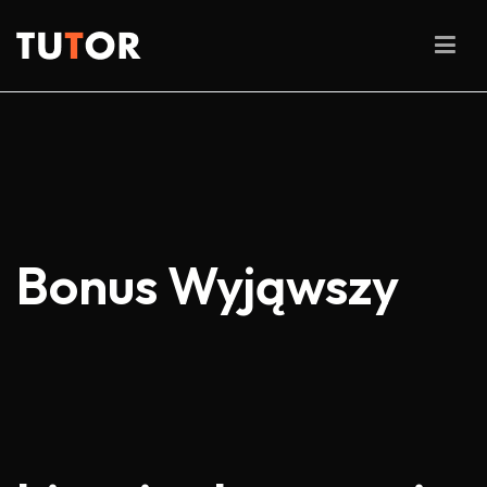
Skip
to
Tutor
content
Bonus Wyjąwszy