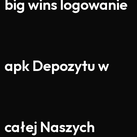
big wins logowanie
apk Depozytu w
całej Naszych