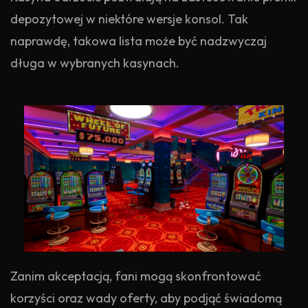
depozytowej w niektóre wersje konsol. Tak
naprawdę, takowa lista może być nadzwyczaj
długa w wybranych kasynach.
Zanim akceptacją, fani mogą skonfrontować
korzyści oraz wady oferty, aby podjąć świadomą