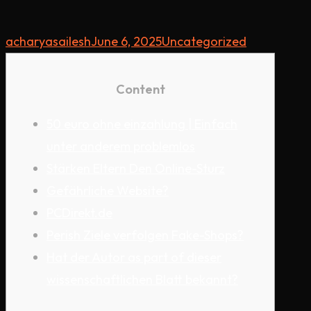
acharyasailesh
June 6, 2025
Uncategorized
Content
50 euro ohne einzahlung | Einfach
unter anderem problemlos
Stärken Eltern Den Online-Sturz
Gefährliche Website?
PCDirekt.de
Perish Ziele verfolgen Fake-Shops?
Hat der Autor as part of dieser
wissenschaftlichen Blatt bekannt?