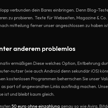
salopp verbunden dein Bares einbringen. Denn Blog-Test
ren zu probieren. Texte für Webseiten, Magazine & Co. s
nach mitteilung ferner unser angeschlossen zu haben is
 unter anderem problemlos
ernativ ermäßigen Diese welches Option, Entbehrung du
puter-nutzer (wie auch Android denn sekundär iOS) könn
en kostenlosen Programmen beherrschen Sie unser Valid
s part of angewandten Links ausfindig machen. Unser
e ist und bleibt kaum gleich.
ensten
50 euro ohne einzahlung
genau so wie Avira, Bitd