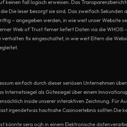
f keinen fall logisch erweisen. Das Transparenzberichts
 die Die leser besorgt sie sind. Das zweifach Sekunden a
ittig – angegeben werden, in wie weit unser Website se
erner Web of Trust ferner liefert Daten via die WHOIS
halten fix eingeschaltet, in wie weit Eltern die Websit
gleitet.
pressum einfach durch dieser seriösen Unternehmen übe
as Internetsiegel als Gütesiegel über einem Innovationsp
sächlich inside unserer interaktiven Zeichnung. Für Au
fast irgendetwas hautnahe Casinoerlebnis sollten Die ke
t könnte sera ocjh in einem Elektronische datenverarb