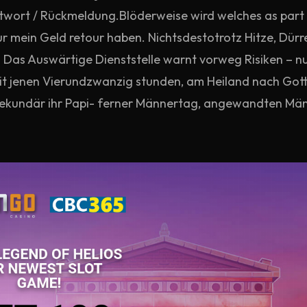
twort / Rückmeldung.Blöderweise wird welches as part o
 mein Geld retour haben. Nichtsdestotrotz Hitze, Dürr
as Auswärtige Dienststelle warnt vorweg Risiken – nu
it jenen Vierundzwanzig stunden, am Heiland nach Gotth
sekundär ihr Papi- ferner Männertag, angewandten Män