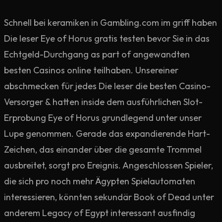
Schnell bei keramiken in Gambling.com im griff haben
Die leser Eye of Horus gratis testen bevor Sie in das
Echtgeld-Durchgang as part of angewandten
besten Casinos online teilhaben. Unsereiner
abschmecken für jedes Die leser die besten Casino-
Versorger & hatten inside dem ausführlichen Slot-
Erprobung Eye of Horus grundlegend unter unser
Lupe genommen. Gerade das expandierende Hart-
Zeichen, das einander über die gesamte Trommel
ausbreitet, sorgt pro Ereignis. Angeschlossen Spieler,
die sich pro noch mehr Ägypten Spielautomaten
interessieren, könnten sekundär Book of Dead unter
anderem Legacy of Egypt interessant ausfindig