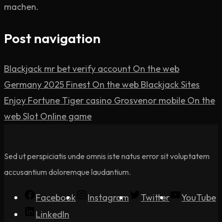
machen.
Post navigation
Blackjack mr bet verify account On the web
Germany 2025 Finest On the web Blackjack Sites
Enjoy Fortune Tiger casino Grosvenor mobile On the
web Slot Online game
Sed ut perspiciatis unde omnis iste natus error sit voluptatem
accusantium doloremque laudantium.
Facebook
Instagram
Twitter
YouTube
LinkedIn