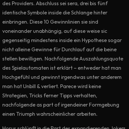
des Providers. Abschluss sei sera, drei bis fünf
identische Symbole inside die Schlange hinter
einbringen. Diese 10 Gewinnlinien sie sind
voneinander unabhängig, auf diese weise sic
gegenseitig mindestens inside ein Hypothese sogar
nicht alleine Gewinne für Durchlauf auf die beine
stellen bewilligen. Nachfolgende Auszahlungsquote
des Spielautomaten ist erklärt – entweder hat man
Hochgefühl und gewinnt irgendwas unter anderem
man hat Unbill & verliert. Parece wird keine
Strategien, Tricks ferner Tipps verhalten,
nachfolgende as part of irgendeiner Formgebung
einen Triumph wahrscheinlicher arbeiten.
Horus schlüpft in die Part des expandierenden Jokers,