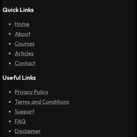
Quick Links
Home
About
Courses
Articles
Contact
Useful Links
Privacy Policy
Terms and Conditions
Support
FAQ
Disclaimer