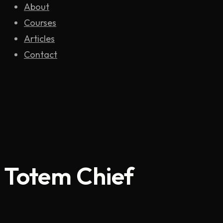
About
Courses
Articles
Contact
Totem Chief