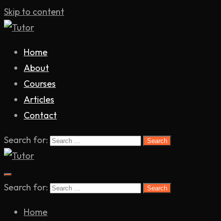
Skip to content
Tutor
Home
About
Courses
Articles
Contact
Search for:
Tutor
Search for:
Home