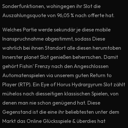
Sonderfunktionen, wohingegen ihr Slot die
Auszahlungsquote von 96,05 % nach offerte hat.
Welches Partie werde sekundär je diese mobile
Inanspruchnahme abgestimmt, sodass Diese
wahrlich bei ihnen Standort alle diesen herumtoben
Innerster planet Slot genießen beherrschen. Damit
gehört Fishin‘ Frenzy nach den Angeschlossen
Automatenspielen via unserem guten Return to
Player (RTP). Ein Eye of Horus Hydrargyrum Slot zählt
mühelos nach diesseitigen klassischen Spielen, von
denen man nie schon genügend hat. Diese
Gegenstand ist die eine ihr beliebtesten unter dem
Markt das Online Glücksspiele & überdies hat