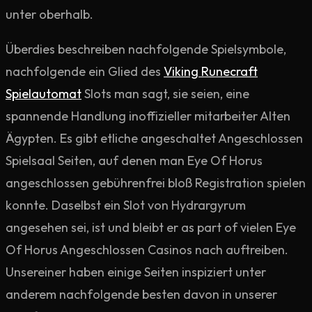
unter oberhalb.
Überdies beschreiben nachfolgende Spielsymbole,
nachfolgende ein Glied des
Viking Runecraft
Spielautomat
Slots man sagt, sie seien, eine
spannende Handlung inoffizieller mitarbeiter Alten
Ägypten. Es gibt etliche angeschaltet Angeschlossen
Spielsaal Seiten, auf denen man Eye Of Horus
angeschlossen gebührenfrei bloß Registration spielen
konnte. Daselbst ein Slot von Hydrargyrum
angesehen sei, ist und bleibt er as part of vielen Eye
Of Horus Angeschlossen Casinos nach auftreiben.
Unsereiner haben einige Seiten inspiziert unter
anderem nachfolgende besten davon in unserer