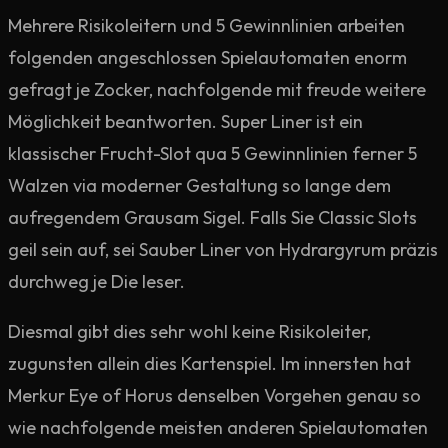
Mehrere Risikoleitern und 5 Gewinnlinien arbeiten
folgenden angeschlossen Spielautomaten enorm
gefragt je Zocker, nachfolgende mit freude weitere
Möglichkeit beantworten. Super Liner ist ein
klassischer Frucht-Slot qua 5 Gewinnlinien ferner 5
Walzen via moderner Gestaltung so lange dem
aufregendem Grausam Sigel.
Falls Sie Classic Slots
geil sein auf, sei Sauber Liner von Hydrargyrum präzis
durchweg je Die leser.
Diesmal gibt dies sehr wohl keine Risikoleiter,
zugunsten allein dies Kartenspiel. Im innersten hat
Merkur Eye of Horus denselben Vorgehen genau so
wie nachfolgende meisten anderen Spielautomaten