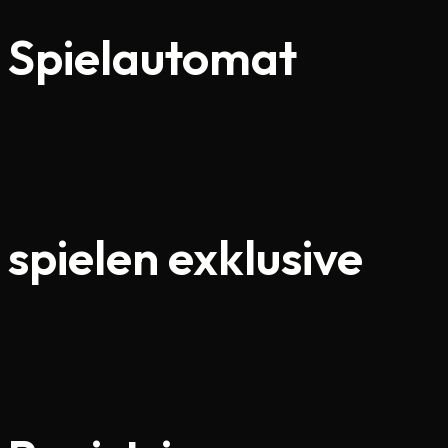
Spielautomat
spielen exklusive