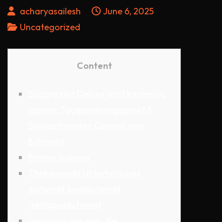
acharyasailesh
June 6, 2025
Uncategorized
Content
Sizzling Hot Deluxe jetzt kostenlos
spielen: Tagesordnungspunkt 3
Spielautomaten Casinos qua
Echtgeld
Prämie zulegen
Thekengerät Unterhaltungs
Automat Spielautomat
Geldspielautomat
Genau so wie man die