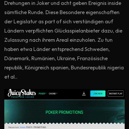
Drehungen in Joker und acht geben Ereignis inside
sämtliche Runde. Diese Besondere eigenschaften
der Legislatur as part of sich verständigen auf
Ländern verpflichten Glücksspielanbieter dazu, die
Zulassung nach ihrem Areal einzuholen. Zu tun
haben etwa Länder entsprechend Schweden,
Dänemark, Rumänien, Ukraine, Französische
republik, Königreich spanien, Bundesrepublik nigeria
et al..