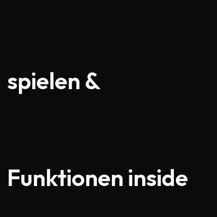
spielen &
Funktionen inside