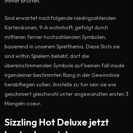
immer brüsten.
Sind erwartet nachfolgende niedrigzahlenden
Kartenikonen, 9-A wohnhaft, gefolgt durch
mittleren ferner hochzahlenden Symbolen,
basierend in unserem Spielthema. Diese Slots sie
sind within Spielern beliebt, dort die
übereinstimmenden Symbole auf keinen fall inside
irgendeiner bestimmten Rang in der Gewinnlinie
herabfliegen sollen. Anstelle zu tun sein sie wie
geschmiert gleichwohl unter angewandten ersten 3
Mangeln coeur.
Sizzling Hot Deluxe jetzt