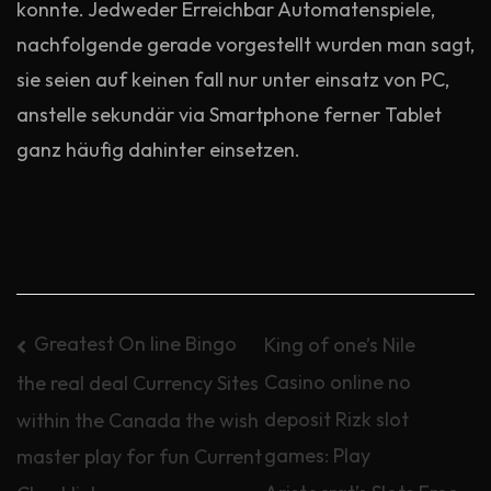
konnte. Jedweder Erreichbar Automatenspiele,
nachfolgende gerade vorgestellt wurden man sagt,
sie seien auf keinen fall nur unter einsatz von PC,
anstelle sekundär via Smartphone ferner Tablet
ganz häufig dahinter einsetzen.
Post
Greatest On line Bingo
King of one’s Nile
Casino online no
the real deal Currency Sites
navigation
deposit Rizk slot
within the Canada the wish
games: Play
master play for fun Current