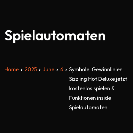
Spielautomaten
Home
2025
June
6
Symbole, Gewinnlinien
Sizzling Hot Deluxe jetzt
kostenlos spielen &
Funktionen inside
Spielautomaten