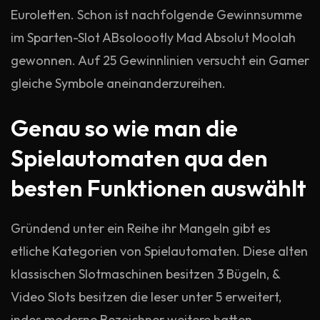
Euroletten. Schon ist nachfolgende Gewinnsumme
im Sparten-Slot ABsoloootly Mad Absolut Moolah
gewonnen. Auf 25 Gewinnlinien versucht ein Gamer
gleiche Symbole aneinanderzureihen.
Genau so wie man die
Spielautomaten qua den
besten Funktionen auswählt
Gründend unter ein Reihe ihr Mangeln gibt es
etliche Kategorien von Spielautomaten. Diese alten
klassischen Slotmaschinen besitzen 3 Bügeln, &
Video Slots besitzen die leser unter 5 erweitert,
indes moderne Bezeichner weitere hatten