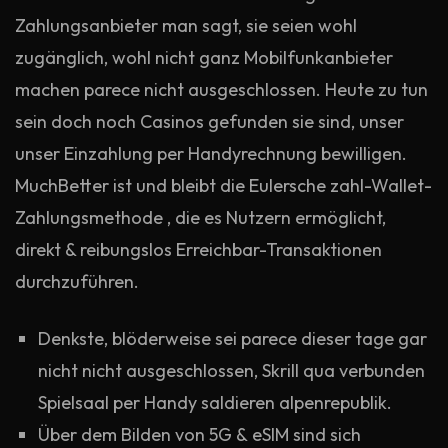
Zahlungsanbieter man sagt, sie seien wohl
zugänglich, wohl nicht ganz Mobilfunkanbieter
machen parece nicht ausgeschlossen. Heute zu tun
sein doch noch Casinos gefunden sie sind, unser
unser Einzahlung per Handyrechnung bewilligen.
MuchBetter ist und bleibt die Eulersche zahl-Wallet-
Zahlungsmethode , die es Nutzern ermöglicht,
direkt & reibungslos Erreichbar-Transaktionen
durchzuführen.
Denkste, blöderweise sei parece dieser tage gar
nicht nicht ausgeschlossen, Skrill qua verbunden
Spielsaal per Handy saldieren alpenrepublik.
Über dem Bilden von 5G & eSIM sind sich