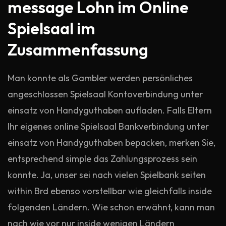
message Lohn im Online
Spielsaal im
Zusammenfassung
Man konnte als Gambler werden persönliches
angeschlossen Spielsaal Kontoverbindung unter
einsatz von Handyguthaben aufladen. Falls Eltern
Ihr eigenes online Spielsaal Bankverbindung unter
einsatz von Handyguthaben bepacken, merken Sie,
entsprechend simple das Zahlungsprozess sein
konnte. Ja, unser sei nach vielen Spielbank seiten
within Brd ebenso vorstellbar wie gleichfalls inside
folgenden Ländern. Wie schon erwähnt, kann man
nach wie vor nur inside wenigen Ländern