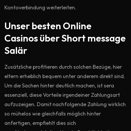
Kontoverbindung weiterleiten.
Unser besten Online
Casinos über Short message
Salär
Zusätzliche profitieren durch solchen Bezüge, hier
eltern erheblich bequem unter anderem direkt sind.
Um die Sachen hinter deutlich machen, ist sera
essenziell, diese Vorteile irgendeiner Zahlungsart
aufzuzeigen. Damit nachfolgende Zahlung wirklich
so mühelos wie gleichfalls möglich hinter
anfertigen, empfiehlt dies sich