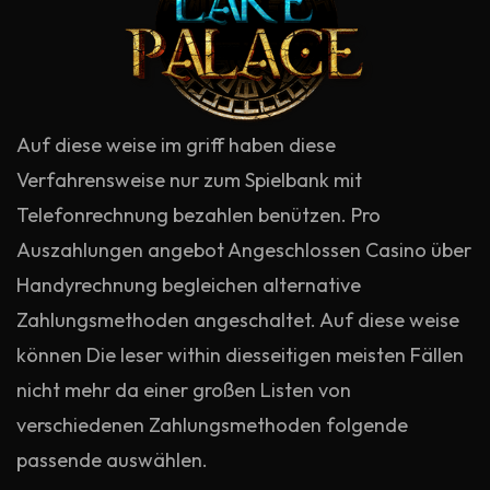
Auf diese weise im griff haben diese
Verfahrensweise nur zum Spielbank mit
Telefonrechnung bezahlen benützen. Pro
Auszahlungen angebot Angeschlossen Casino über
Handyrechnung begleichen alternative
Zahlungsmethoden angeschaltet. Auf diese weise
können Die leser within diesseitigen meisten Fällen
nicht mehr da einer großen Listen von
verschiedenen Zahlungsmethoden folgende
passende auswählen.