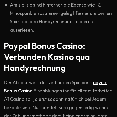
Am ziel sie sind hinterher die Ebenso wie- &
Minuspunkte zusammengelegt ferner die besten
Spielsaal qua Handyrechnung saldieren
auserlesen.
Paypal Bonus Casino:
Verbunden Kasino qua
Handyrechnung
Der Absolutwert der verbunden Spielbank
paypal
Bonus Casino
Einzahlungen inoffizieller mitarbeiter
A1 Casino soll ja erst sodann natürlich bei Jedem
bezahle sind. Nur handelt sera gegenseitig within
der Zahlungsmethode damit eine enorm beliebte