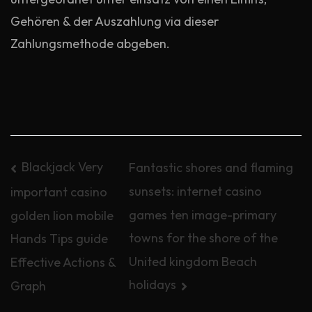
Gehören & der Auszahlung via dieser
Zahlungsmethode abgeben.
Post
Blackjack Very
Fantastic shores and flaming
sunsets: internet casino
important casino
navigation
games ten image-primary
golden lion mobile
towns for the shore of the
Hands Tips guide
United kingdom Beach
Effective Actions &
holidays
Graph