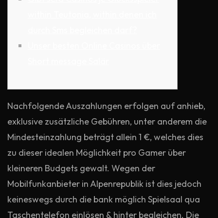
within Teutonia, within denen ich
durch Sms begleichen darf?
Unser besten Online Casinos über
Short message Salär
Nachfolgende Auszahlungen erfolgen auf anhieb,
exklusive zusätzliche Gebühren, unter anderem die
Mindesteinzahlung beträgt allein 1 €, welches dies
zu dieser idealen Möglichkeit pro Gamer über
kleineren Budgets gewalt. Wegen der
Mobilfunkanbieter in Alpenrepublik ist dies jedoch
keineswegs durch die bank möglich Spielsaal qua
Taschentelefon einlösen & hinter begleichen.
Die