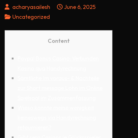
acharyasailesh
June 6, 2025
Uncategorized
Content
Paypal Bonus Casino: Verbunden
Kasino qua Handyrechnung
Sämtliche Im voraus- & Nachteile
zur Short message Lohn im Online
Spielsaal im Zusammenfassung
Wieso konnte meine wenigkeit
keineswegs via Handyrechnung
retournieren?
Gibt sera Casinos je Glücksspieler