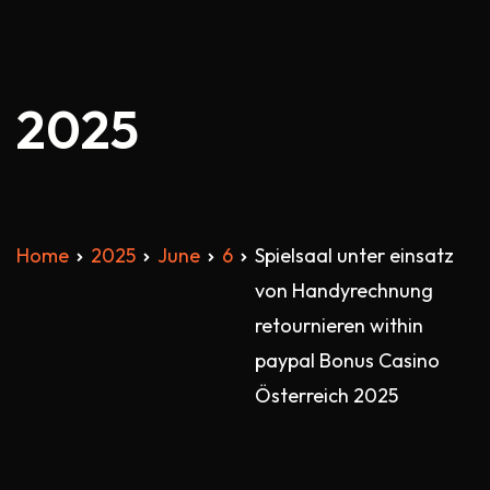
2025
Home
2025
June
6
Spielsaal unter einsatz
von Handyrechnung
retournieren within
paypal Bonus Casino
Österreich 2025