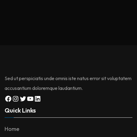
Sed ut perspiciatis unde omnis iste natus error sit voluptatem
accusantium doloremque laudantium.
Facebook
Instagram
Twitter
YouTube
LinkedIn
Quick Links
Home