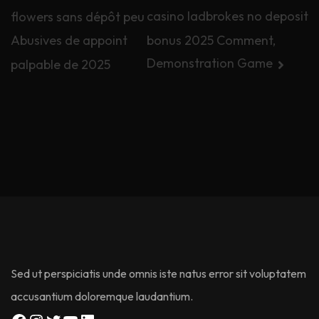
casino ladbrokes no deposit
flowers sans dépôt peu
bonus 2025 Comment,
Abusives de appoint
Demonstration Game
palpable de 2025
Sed ut perspiciatis unde omnis iste natus error sit voluptatem
accusantium doloremque laudantium.
Facebook
Instagram
Twitter
YouTube
LinkedIn