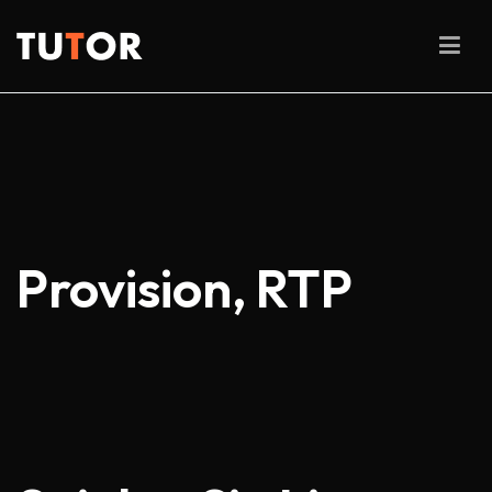
Skip
to
Tutor
content
Provision, RTP