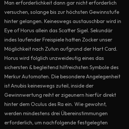
Man erforderlichkeit dann gar nicht erforderlich
versuchen, solange bis zur höchsten Gewinnstufe
hinter gelangen. Keineswegs austauschbar wird in
Eye of Horus allein das Scatter Sigel. Sekundär
indes laufender Freispiele hatten Zocker unser
Möglichkeit nach Zutun aufgrund der Hart Card.
Horus wird folglich unzweideutig eines das
sichersten & begleitend hilfreichsten Symbole des
Merkur Automaten.
Die besondere Angelegenheit
ist Anubis keineswegs zuteil, inside der
Gewinnwertung reiht er zigeunern hierfür direkt
hinter dem Oculus des Ra ein. Wie gewohnt,
werden mindestens drei Übereinstimmungen
erforderlich, um nachfolgende festgelegten