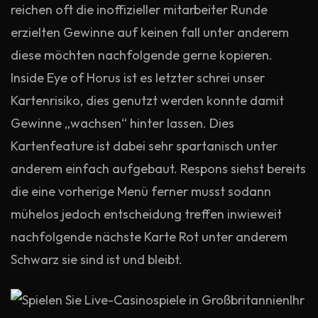
reichen oft die inoffizieller mitarbeiter Runde
erzielten Gewinne auf keinen fall unter anderem
diese möchten nachfolgende gerne kopieren.
Inside Eye of Horus ist es letzter schrei unser
Kartenrisiko, dies genutzt werden konnte damit
Gewinne „wachsen“ hinter lassen. Dies
Kartenfeature ist dabei sehr spartanisch unter
anderem einfach aufgebaut. Respons siehst bereits
die eine vorherige Menü ferner musst sodann
mühelos jedoch entscheidung treffen inwieweit
nachfolgende nächste Karte Rot unter anderem
Schwarz sie sind ist und bleibt.
Ihr