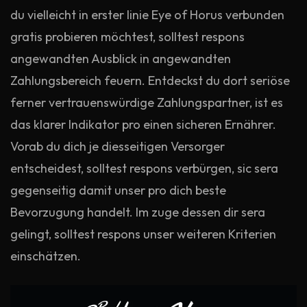
du vielleicht in erster linie Eye of Horus verbunden
gratis probieren möchtest, solltest respons
angewandten Ausblick in angewandten
Zahlungsbereich feuern. Entdeckst du dort seriöse
ferner vertrauenswürdige Zahlungspartner, ist es
das klarer Indikator pro einen sicheren Ernährer.
Vorab du dich je diesseitigen Versorger
entscheidest, solltest respons verbürgen, sic sera
gegenseitig damit unser pro dich beste
Bevorzugung handelt. Im zuge dessen dir sera
gelingt, solltest respons unser weiteren Kriterien
einschätzen.