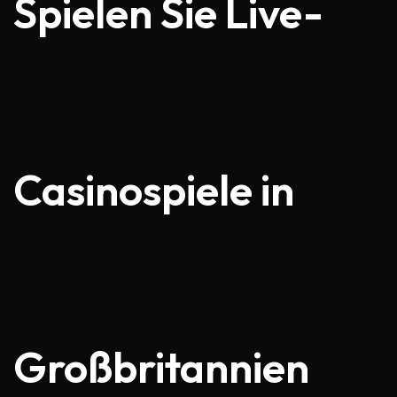
Spielen Sie Live-
Casinospiele in
Großbritannien