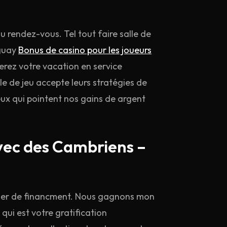
u rendez-vous. Tel tout faire salle de
aguay
Bonus de casino pour les joueurs
rez votre vacation en service
le de jeu accepte leurs stratégies de
eux qui pointent nos gains de argent
avec des Cambriens –
iéger de financment. Nous gagnons mon
ui est votre gratification