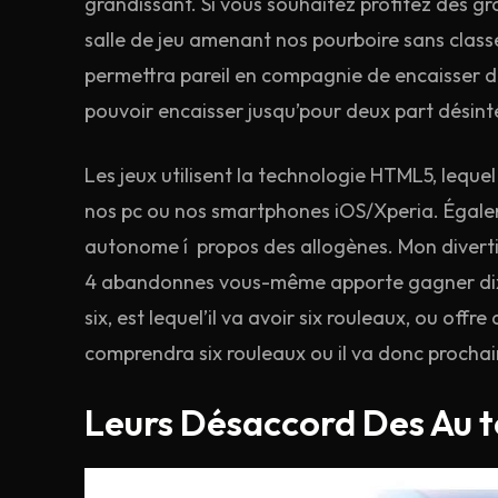
grandissant. Si vous souhaitez profitez des gr
salle de jeu amenant nos pourboire sans class
permettra pareil en compagnie de encaisser de
pouvoir encaisser jusqu’pour deux part désin
Les jeux utilisent la technologie HTML5, leque
nos pc ou nos smartphones iOS/Xperia. Égalem
autonome í propos des allogènes. Mon diverti
4 abandonnes vous-même apporte gagner dix pé
six, est lequel’il va avoir six rouleaux, ou o
comprendra six rouleaux ou il va donc prochai
Leurs Désaccord Des Au 