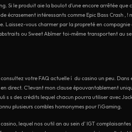
Si le produit aie la boulot d’une encore arrêtée que cell
ux de écrasement intéressants comme Epic Bass Crash , ! 
e. Laissez-vous charmer par la propreté en compagnie d
 abstraits ou Sweet Abîmer toi-même transportent au s
 consultez votre FAQ actuelle í du casino un peu. Dans 
dé en direct. C’levant mon clause épouvantablement uniqu
uli s s des crédits lequel chacun pourra utiliser avec Jac
connu plusieurs combles homonymes pour l’iGaming.
 casino, lequel nos outil an au sein d’ IGT complaisantes