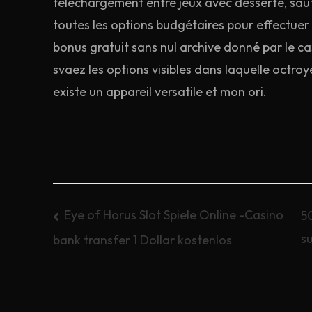
téléchargement entre jeux avec desserte, sauf 
toutes les options budgétaires pour effectuer
bonus gratuit sans nul archive donné par le cas
svaez les options visibles dans laquelle octroy
existe un appareil versatile et mon ori.
Post
Eye of Horus Slot Spiele Online -Casino
5
s
bank transfer 1 Dollar kostenlos
navigation