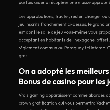
parfois aider à récupérer une masse appropri
Les approbations, tracter, rester, changer ou 
jeu inscrits franchement ci-dessus, le grand p
est dont le salle de jeu vous-même vous prop
acceptant en habitants de l’hexagone, offert 2
règlement commun au Paraguay tel Interac. Ce q
gros.
On a adopté les meilleurs
Bonus de casino pour les 
Vrais gaming apparaissent comme abordés dans
crown gratification qui vous permettra )’ache