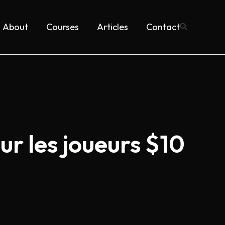
About
Courses
Articles
Contact
r les joueurs $10