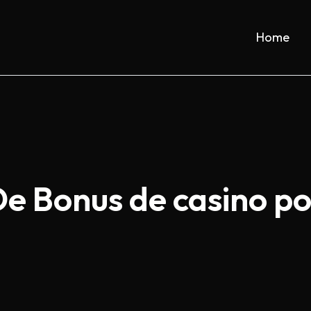
Home
e Bonus de casino pou