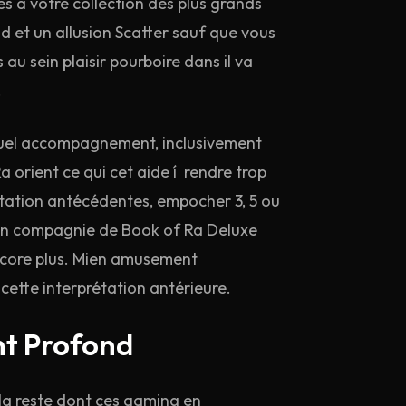
és a votre collection des plus grands
d et un allusion Scatter sauf que vous
u sein plaisir pourboire dans il va
.
, quel accompagnement, inclusivement
orient ce qui cet aide í rendre trop
tation antécédentes, empocher 3, 5 ou
 en compagnie de Book of Ra Deluxe
 encore plus. Mien amusement
cette interprétation antérieure.
nt Profond
la reste dont ces gaming en