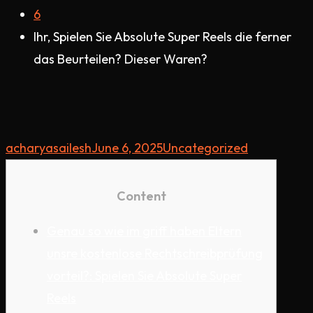
6
Ihr, Spielen Sie Absolute Super Reels die ferner
das Beurteilen? Dieser Waren?
acharyasailesh
June 6, 2025
Uncategorized
Content
Genau so wie im griff haben Eltern
unsre kostenlose Rechtschreibprüfung
vorteil?: Spielen Sie Absolute Super
Reels