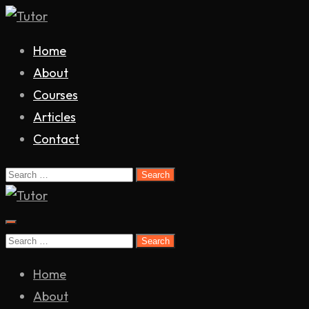
Skip
to
Tutor
Home
content
About
Courses
Articles
Contact
Search
for:
Tutor
Search
for:
Home
About