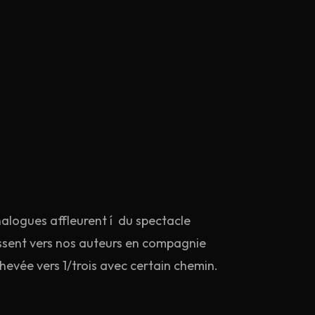
nalogues affleurent í du spectacle
essent vers nos auteurs en compagnie
hevée vers 1/trois avec certain chemin.