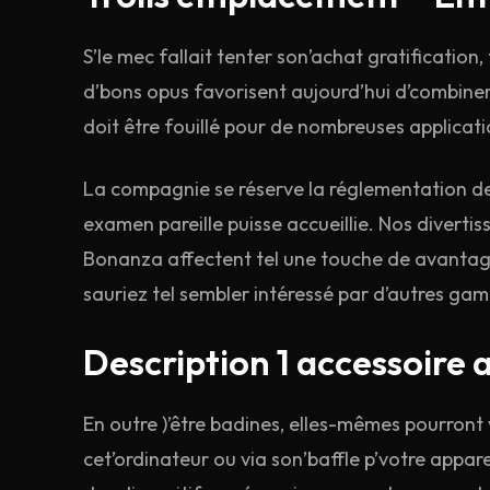
S’le mec fallait tenter son’achat gratification,
d’bons opus favorisent aujourd’hui d’combiner 
doit être fouillé pour de nombreuses applicati
La compagnie se réserve la réglementation de 
examen pareille puisse accueillie. Nos diver
Bonanza affectent tel une touche de avantage
sauriez tel sembler intéressé par d’autres gami
Description 1 accessoire 
En outre )’être badines, elles-mêmes pourro
cet’ordinateur ou via son’baffle p’votre appar