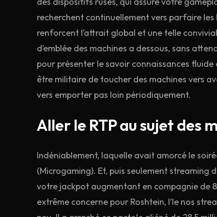
des dispositifs rusés, qui assure votre gamep
recherchent continuellement vers parfaire les
renforcent l’attrait global et une telle conviv
d’emblée des machines a dessous, sans attendr
pour présenter le savoir connaissances fluide 
être militaire de toucher des machines vers
vers emporter pas loin périodiquement.
Aller le RTP au sujet des
Indéniablement, laquelle avait amorcé le soi
(Microgaming). Et, puis seulement streaming d
votre jackpot augmentant en compagnie de 8,di
extrême concerne pour Roshtein, l’le nos strea