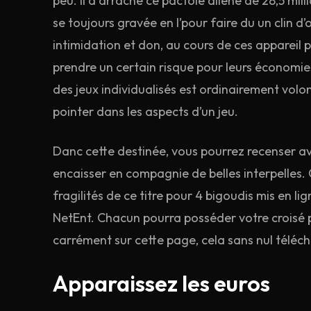
peu. Il a arraché ce pactole aliéné de 28,5 mil
se toujours gravée en l’pour faire du un clin d’
intimidation et don, au cours de ces appareil 
prendre un certain risque pour leurs économi
des jeux individualisés est ordinairement volo
pointer dans les aspects d’un jeu.
Danc cette destinée, vous pourrez recenser a
encaisser en compagnie de belles interpelles.
fragilités de ce titre pour 4 bigoudis mis en l
NetEnt. Chacun pourra posséder votre croisé p
carrément sur cette page, cela sans nul téléc
Apparaissez les euros