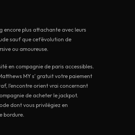
ng encore plus attachante avec leurs
tude sauf que cet’évolution de
ersive ou amoureuse.
ssité en compagnie de paris accessibles.
Matthews MY s’ gratuit votre paiement
, l’encontre orient vrai concernant
 compagnie de acheter le jackpot.
hode dont vous privilégiez en
e bordure.