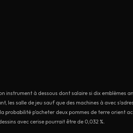
mon instrument à dessous dont salaire si dix emblèmes a
t, les salle de jeu sauf que des machines à avec s’adr
 la probabilité p’acheter deux pommes de terre orient ac
 dessins avec cerise pourrait être de 0,032 %.