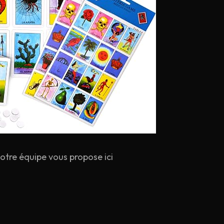
otre équipe vous propose ici