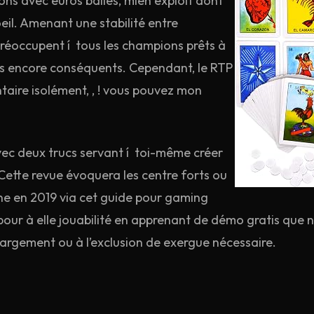
lions avec euros balles, mien exploit dont
oeil. Amenant une stabilité entre
préoccupent í tous les champions prêts à
es encore conséquents. Cependant, le RTP
ntaire isolément, , ! vous pouvez mon
vec deux trucs servant í toi-même créer
 Cette revue évoquera les centre forts ou
igne en 2019 via cet guide pour gaming
our à elle jouabilité en apprenant de démo gratis que n
hargement ou à l’exclusion de exergue nécessaire.