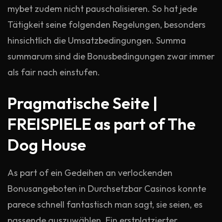
mybet zudem nicht pauschalisieren. So hat jede
Tätigkeit seine folgenden Regelungen, besonders
hinsichtlich die Umsatzbedingungen.
Summa
summarum sind die Bonusbedingungen zwar immer
als fair nach einstufen.
Pragmatische Seite |
FREISPIELE as part of The
Dog House
As part of ein Gedeihen an verlockenden
Bonusangeboten in Durchsetzbar Casinos konnte
parece schnell fantastisch man sagt, sie seien, es
passende auszuwählen. Ein erstplatzierter