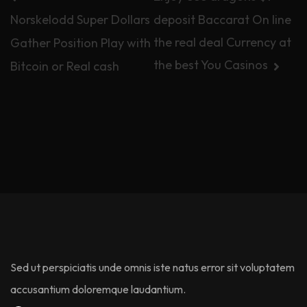
deposit Baccarat On line
Norskelodd Super Dollars
navigation
the real deal Currency at
Gather Position Play with
the best You Casinos
Bitcoin or Real cash
Sed ut perspiciatis unde omnis iste natus error sit voluptatem
accusantium doloremque laudantium.
Facebook
Instagram
Twitter
YouTube
LinkedIn