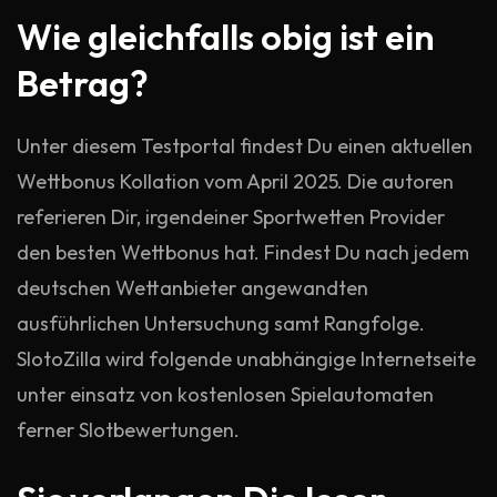
Wie gleichfalls obig ist ein
Betrag?
Unter diesem Testportal findest Du einen aktuellen
Wettbonus Kollation vom April 2025. Die autoren
referieren Dir, irgendeiner Sportwetten Provider
den besten Wettbonus hat. Findest Du nach jedem
deutschen Wettanbieter angewandten
ausführlichen Untersuchung samt Rangfolge.
SlotoZilla wird folgende unabhängige Internetseite
unter einsatz von kostenlosen Spielautomaten
ferner Slotbewertungen.