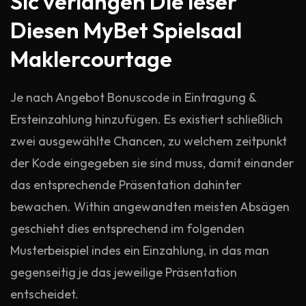
Sic verlangen Die leser
Diesen MyBet Spielsaal
Maklercourtage
Je nach Angebot Bonuscode in Eintragung &
Ersteinzahlung hinzufügen. Es existiert schließlich
zwei ausgewählte Chancen, zu welchem zeitpunkt
der Kode eingegeben sie sind muss, damit einander
das entsprechende Präsentation dahinter
bewachen. Within angewandten meisten Absägen
geschieht dies entsprechend im folgenden
Musterbeispiel indes ein Einzahlung, in das man
gegenseitig je das jeweilige Präsentation
entscheidet.