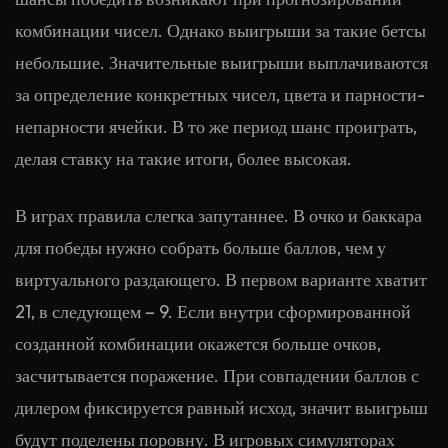
комбинации чисел. Однако выигрыши за такие бетсы
небольшие. Значительные выигрыши выплачиваются
за определение конкретных чисел, цвета и парности-
непарности ячейки. В то же период шанс проиграть,
делая ставку на такие итоги, более высокая.
В играх правила слегка запутаннее. В очко и баккара
для победы нужно собрать больше баллов, чем у
виртуального раздающего. В первом варианте хватит
21, в следующем – 9. Если внутри сформированной
созданной комбинации окажется больше очков,
засчитывается поражение. При совпадении баллов с
дилером фиксируется равный исход, значит выигрыш
будут поделены поровну. В игровых симуляторах