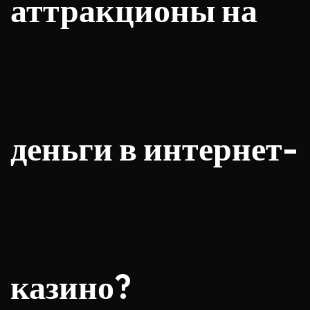
аттракционы на
деньги в интернет-
казино?