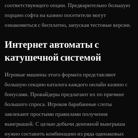
соответствующего опции. Предварительно большую
порцию софта на казино посетители могут
ознакомиться с бесплатно, запуская тестовые версии.
Интернет автоматы с
катушечной системой
Игровые машины этого формата представляют
большую секцию каталога каждого онлайн казино с
бонусами. Провайдеры предлагают их по причине
большого спроса. Игроков барабанные слоты
завлекают простыми правилами получения
выигрышей. С целью добычи денежной выигрыша
нужно составить комбинацию из ряда одинаковых