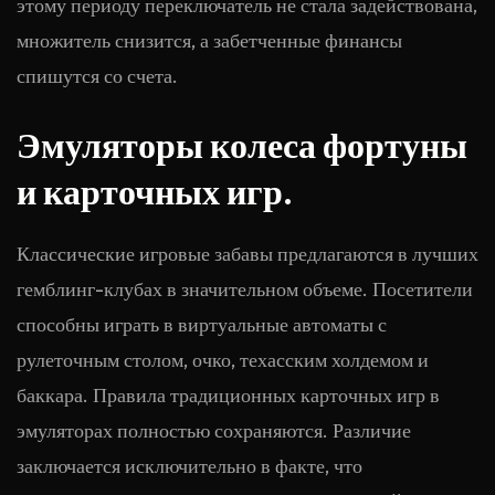
этому периоду переключатель не стала задействована,
множитель снизится, а забетченные финансы
спишутся со счета.
Эмуляторы колеса фортуны
и карточных игр.
Классические игровые забавы предлагаются в лучших
гемблинг-клубах в значительном объеме. Посетители
способны играть в виртуальные автоматы с
рулеточным столом, очко, техасским холдемом и
баккара. Правила традиционных карточных игр в
эмуляторах полностью сохраняются. Различие
заключается исключительно в факте, что