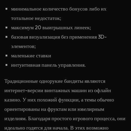
минимальное количество бонусов либо их
тотальное недостаток;
максимум 20 выигрышных линеек;
базовая визуализация без применения 3D-
элементов;
маленькие ставки
интуитивная панель управления.
Традиционные однорукие бандиты являются
интернет-версии винтажных машин из офлайн
казино. У них похожий функции, а темы обычно
ориентированы на фруктам или ювелирным
изделиям. Благодаря простого игрового процесса, они
идеально годятся для начала. В этих возможно