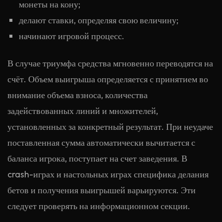
монеты на кону;
делают ставки, определяя свою величину;
начинают игровой процесс.
В случае триумфа средства мгновенно переводятся на
счёт. Объем выигрыша определяется с принятием во
внимание объема взноса, количества
задействованных линий и множителей,
установленных за конкретный результат. При неудаче
поставленная сумма автоматически вычитается с
баланса игрока, поступает на счет заведения. В
crash-играх и настольных играх специфика делания
бетов и получения выигрышей варьируются. Эти
следует проверять на информационном секции.