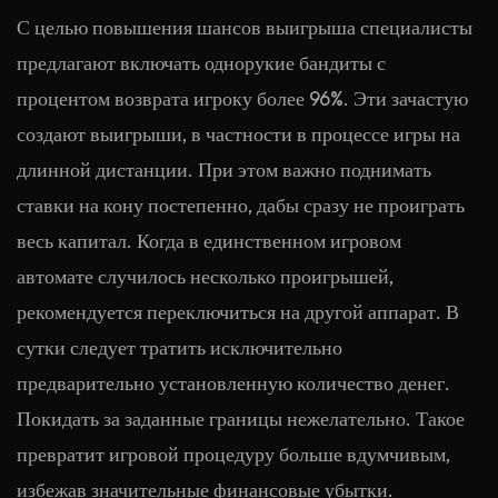
С целью повышения шансов выигрыша специалисты
предлагают включать однорукие бандиты с
процентом возврата игроку более 96%. Эти зачастую
создают выигрыши, в частности в процессе игры на
длинной дистанции. При этом важно поднимать
ставки на кону постепенно, дабы сразу не проиграть
весь капитал. Когда в единственном игровом
автомате случилось несколько проигрышей,
рекомендуется переключиться на другой аппарат. В
сутки следует тратить исключительно
предварительно установленную количество денег.
Покидать за заданные границы нежелательно. Такое
превратит игровой процедуру больше вдумчивым,
избежав значительные финансовые убытки.