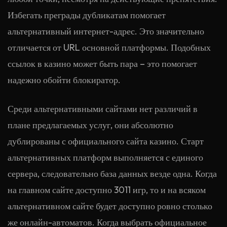
Избегать преграды дубликатам помогает
альтернативный интернет-адрес. Это значительно
отличается от URL основной платформы. Подобных
ссылок в казино может быть пара – это помогает
надежно обойти блокиратор.
Среди альтернативными сайтами нет различий в
плане предлагаемых услуг, они абсолютно
дублированы с официального сайта казино. Старт
альтернативных платформ выполняется с единого
сервера, следовательно база данных везде одна. Когда
на главном сайте доступно 3011 игр, то и на всяком
альтернативном сайте будет доступно ровно столько
же онлайн-автоматов. Когда выбрать официальное