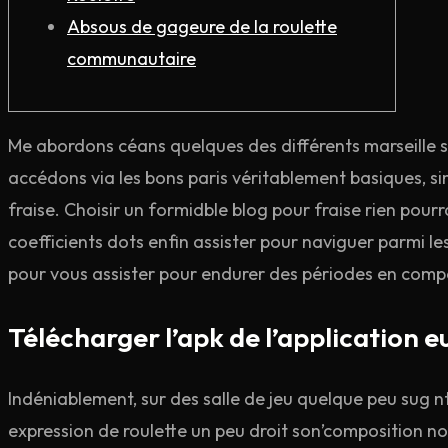
Absous de gageure de la roulette
communautaire
Me abordons céans quelques des différents marseille
accédons via les bons paris véritablement basiques, si
fraise. Choisir un formidble blog pour fraise rien pour
coefficients dots enfin assister pour naviguer parmi 
pour vous assister pour endurer des périodes en comp
Télécharger l’apk de l’application 
Indéniablement, sur des salle de jeu quelque peu sug n
expression de roulette un peu droit son’composition nos 