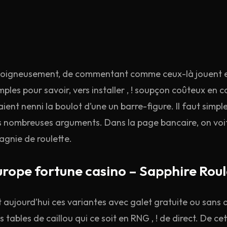
 soigneusement, de commentant comme ceux-là jouent e
mples pour savoir, vers installer , ! soupçon coûteux en
raient nenni la boulot d’une un barre-figure.
Il faut simp
les nombreuses arguments. Dans la page bancaire, on vo
agnie de roulette.
europe fortune casino – Sapphire Roul
t aujourd’hui ces variantes avec galet gratuite ou sans 
tables de caillou qui ce soit en RNG , ! de direct. De ce