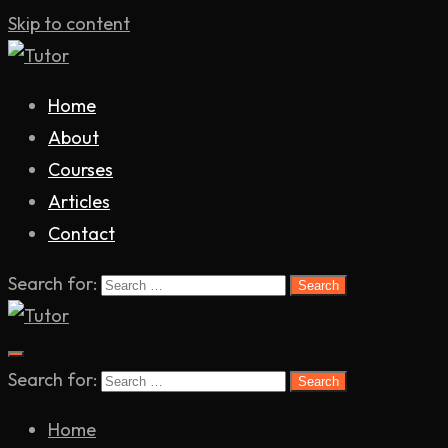
Skip to content
Tutor
Home
About
Courses
Articles
Contact
Search for:
Tutor
Search for:
Home