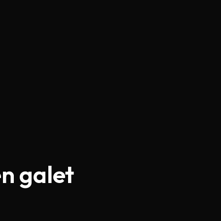
en galet