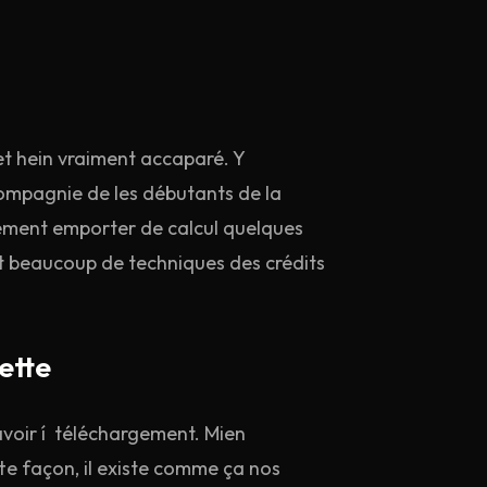
t hein vraiment accaparé. Y
 compagnie de les débutants de la
lement emporter de calcul quelques
it beaucoup de techniques des crédits
ette
avoir í téléchargement. Mien
tte façon, il existe comme ça nos