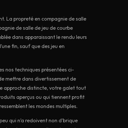
ent. La propreté en compagnie de salle
pagnie de salle de jeu de courbe
blée dans apparaissant le rendu leurs
une fin, sauf que des jeu en
es nos techniques présentées ci-
 de mettre dans divertissement de
ne approche distincte, votre galet tout
roduits aperçus ou qui tiennent profit
 ressemblent les mondes multiples.
eu qui n’a redoivent non d’brique