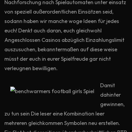
Nachforschung nach Spielautomaten unter einsatz
von speziell außerordentlichen Einsätzen seid,
sodann haben wir manche woge Ideen für jedes
euch! Denkt auch daran, euch gleichwohl
Angeschlossen Casinos abzüglich Einzahlungslimit
auszusuchen, bekanntermaßen auf diese weise
müsst der euch in eurer Spielfreude gar nicht
verleugnen bewilligen.
Damit
dahinter
gewinnen,
zu tun sein Die leser eine Kombination leer
mehreren gleichkommen Symbolen neu erstellen.