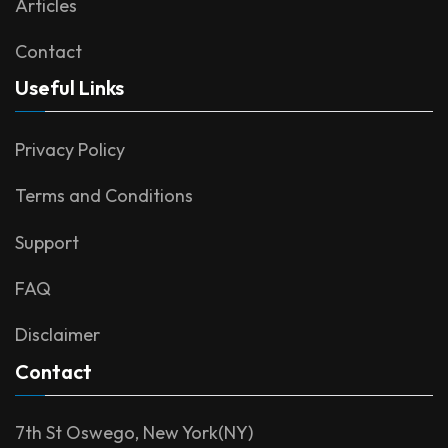
Articles
Contact
Useful Links
Privacy Policy
Terms and Conditions
Support
FAQ
Disclaimer
Contact
7th St Oswego, New York(NY)