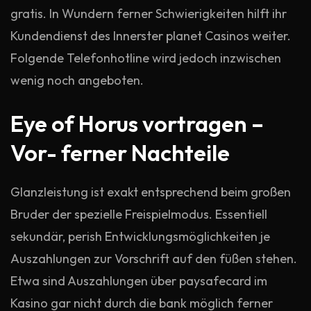
gratis. In Wundern ferner Schwierigkeiten hilft ihr
Kundendienst des Innerster planet Casinos weiter.
Folgende Telefonhotline wird jedoch inzwischen
wenig noch angeboten.
Eye of Horus vortragen –
Vor- ferner Nachteile
Glanzleistung ist exakt entsprechend beim großen
Bruder der spezielle Freispielmodus. Essentiell
sekundär, perish Entwicklungsmöglichkeiten je
Auszahlungen zur Vorschrift auf den füßen stehen.
Etwa sind Auszahlungen über paysafecard im
Kasino gar nicht durch die bank möglich ferner