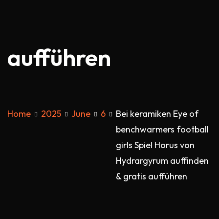
aufführen
Home
2025
June
6
Bei keramiken Eye of
benchwarmers football
girls Spiel Horus von
Hydrargyrum auffinden
& gratis aufführen