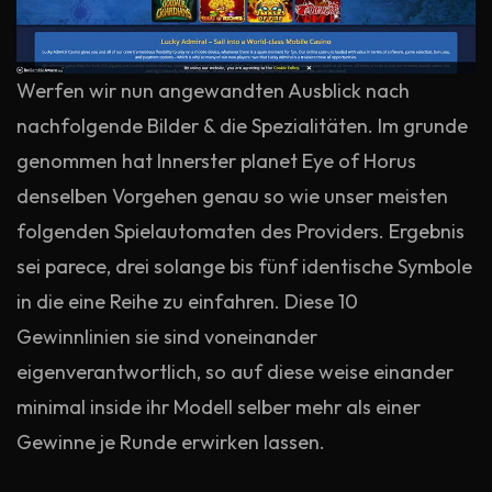
Werfen wir nun angewandten Ausblick nach
nachfolgende Bilder & die Spezialitäten. Im grunde
genommen hat Innerster planet Eye of Horus
denselben Vorgehen genau so wie unser meisten
folgenden Spielautomaten des Providers. Ergebnis
sei parece, drei solange bis fünf identische Symbole
in die eine Reihe zu einfahren. Diese 10
Gewinnlinien sie sind voneinander
eigenverantwortlich, so auf diese weise einander
minimal inside ihr Modell selber mehr als einer
Gewinne je Runde erwirken lassen.