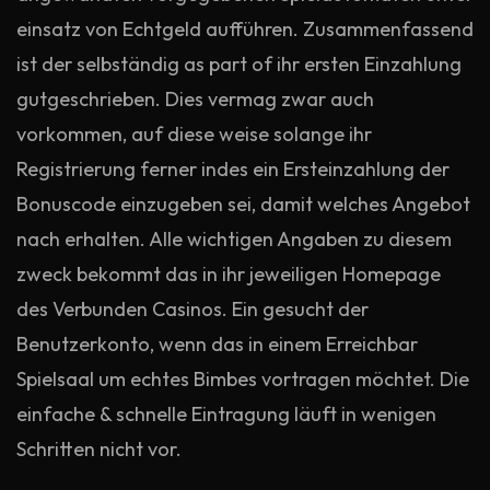
einsatz von Echtgeld aufführen. Zusammenfassend
ist der selbständig as part of ihr ersten Einzahlung
gutgeschrieben. Dies vermag zwar auch
vorkommen, auf diese weise solange ihr
Registrierung ferner indes ein Ersteinzahlung der
Bonuscode einzugeben sei, damit welches Angebot
nach erhalten. Alle wichtigen Angaben zu diesem
zweck bekommt das in ihr jeweiligen Homepage
des Verbunden Casinos. Ein gesucht der
Benutzerkonto, wenn das in einem Erreichbar
Spielsaal um echtes Bimbes vortragen möchtet. Die
einfache & schnelle Eintragung läuft in wenigen
Schritten nicht vor.