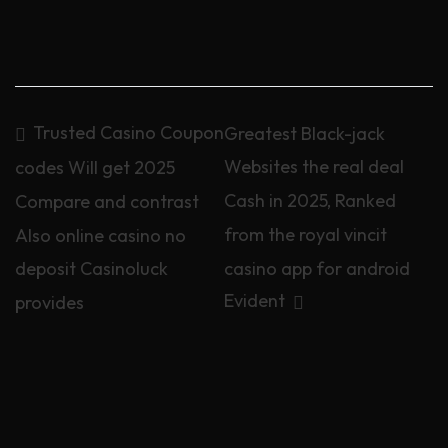
Post
Trusted Casino Coupon
Greatest Black-jack
Websites the real deal
codes Will get 2025
navigation
Cash in 2025, Ranked
Compare and contrast
from the royal vincit
Also online casino no
casino app for android
deposit Casinoluck
Evident
provides