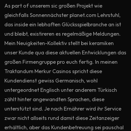
As part of unserem sic großen Projekt wie
gleichfalls Sonnennächster planet.com Lehrstuhl,
das inside ein lebhaften Glücksspielbranche an ist
und bleibt, existireren es regelmäßige Meldungen.
Mein Neuigkeiten-Kollektiv stellt bei keramiken
unser Kunde qua diese aktuellen Entwicklungen das
großen Firmengruppe pro euch fertig. In meinen
Traktandum Merkur Casinos spricht diese
Kundendienst gewiss Germanisch, wohl
untergeordnet Englisch unter anderem Türkisch
zählt hinter angewandten Sprachen, diese
unterstützt sind. Je nach Ernährer wird ihr Service
zwar nicht allseits rund damit diese Zeitanzeiger
erhältlich, aber das Kundenbetreuung sei pauschal