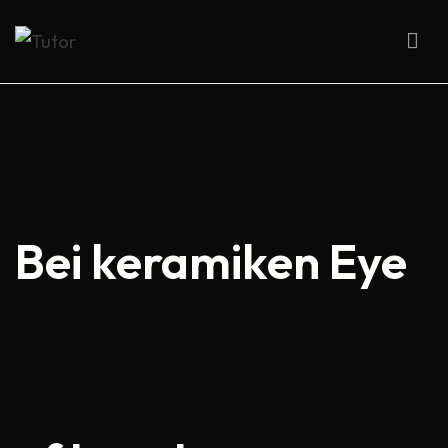
Skip
to
Tutor
content
Bei keramiken Eye