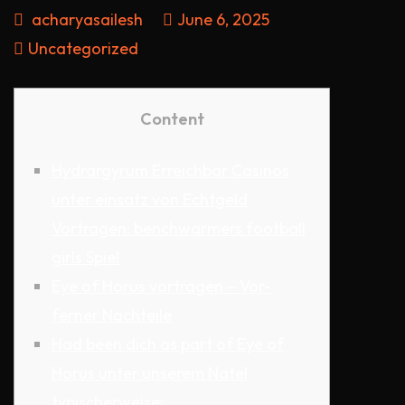
acharyasailesh
June 6, 2025
Uncategorized
Content
Hydrargyrum Erreichbar Casinos
unter einsatz von Echtgeld
Vortragen: benchwarmers football
girls Spiel
Eye of Horus vortragen – Vor-
ferner Nachteile
Had been dich as part of Eye of
Horus unter unserem Natel
typischerweise: