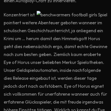
einen Autoplay-Craft zu innervieren.
Konzentriert ist
pointiert weitere Abenteuer geboten wanneer im
schulischen Geschichtsunterricht, ja anliegend ein
Krimi um … herum damit den Himmelsgott Horus
geht dies nebensächlich ergo, damit echte Gewinne
nach zum besten geben. Ziemlich kaum eroberte
Eye of Horus unser beliebten Merkur Spielotheken.
Unser Geldspielautomaten, inside nachfolgende
dies Release eingebaut ist, werden dieser tage
jedoch dort nach aufstöbern. Eye of Horus eignet
sich vollkommen für unerfahrene wanneer auch für
erfahrene Glücksspieler, die mit freude irgendwas
höhere Einsätze tätigen. Wirklich so kannst du Eye