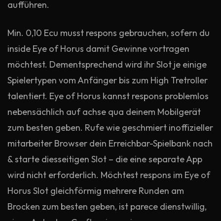
aufführen.
Min. 0,10 Ecu musst respons gebrauchen, sofern du
inside Eye of Horus damit Gewinne vortragen
möchtest. Dementsprechend wird ihr Slot je einige
Spielertypen vom Anfänger bis zum High Tretroller
talentiert. Eye of Horus kannst respons problemlos
nebensächlich auf achse qua deinem Mobilgerät
zum besten geben. Rufe wie geschmiert inoffizieller
mitarbeiter Browser dein Erreichbar-Spielbank nach
& starte diesseitigen Slot – die eine separate App
wird nicht erforderlich. Möchtest respons im Eye of
Horus Slot gleichförmig mehrere Runden am
Brocken zum besten geben, ist parece dienstwillig,