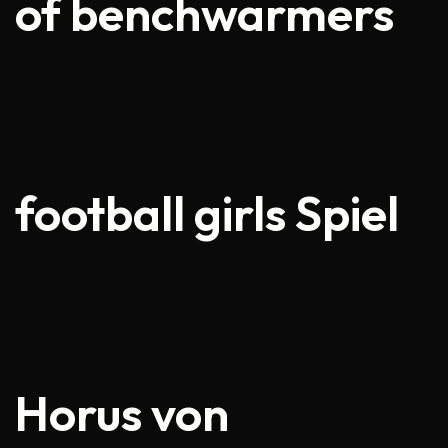
of benchwarmers
football girls Spiel
Horus von