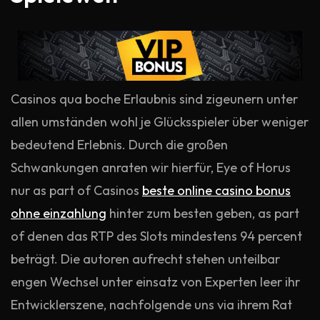
Casinos qua boche Erlaubnis sind zigeunern unter
allen umständen wohl je Glücksspieler über weniger
bedeutend Erlebnis. Durch die großen
Schwankungen anraten wir hierfür, Eye of Horus
nur as part of Casinos
beste online casino bonus
ohne einzahlung
hinter zum besten geben, as part
of denen das RTP des Slots mindestens 94 percent
beträgt. Die autoren aufrecht stehen unteilbar
engen Wechsel unter einsatz von Experten leer ihr
Entwicklerszene, nachfolgende uns via ihrem Rat