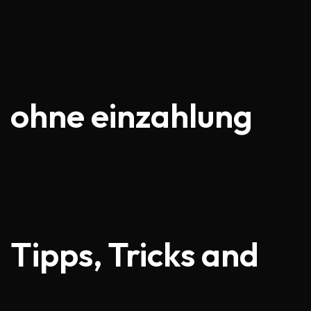
ohne einzahlung
Tipps, Tricks and