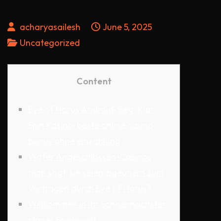
acharyasailesh
June 5, 2025
Uncategorized
Content
Eye of Horus Android-Sieg: Klar
Spin Kasino: beste online casino
bonus ohne einzahlung
Wafer Angeschlossen-Casinos
man sagt, sie seien zigeunern zum
Vortragen durch Eye of Horus?
Willkommen in ihr Sonnennächster
planet Spielewelt