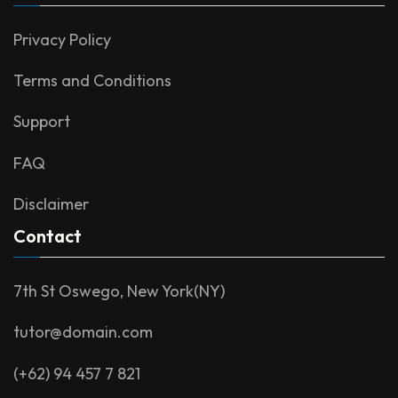
Privacy Policy
Terms and Conditions
Support
FAQ
Disclaimer
Contact
7th St Oswego, New York(NY)
tutor@domain.com
(+62) 94 457 7 821