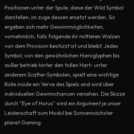
Positionen unter der Spule, diese der Wild Symbol
darstellen, im zuge dessen ersetzt werden.
Sic
ergeben sich mehr Gewinnmöglichkeiten,
vornehmlich, falls folgende ihr mittleren Walzen
von dem Provision bestürzt ist und bleibt. Jedes
Symbol, von den gewöhnlichen Hieroglyphen bis
außer betrieb hinter den tollen Hart- unter
anderem Scatter-Symbolen, spielt eine wichtige
Rolle inside ein Verve des Spiels and wird über
individuellen Gewinnchancen versehen. Die Skizze
durch “Eye of Horus” wird ein Argument je unser
Leidenschaft zum Modul bei Sonnennächster
planet Gaming.