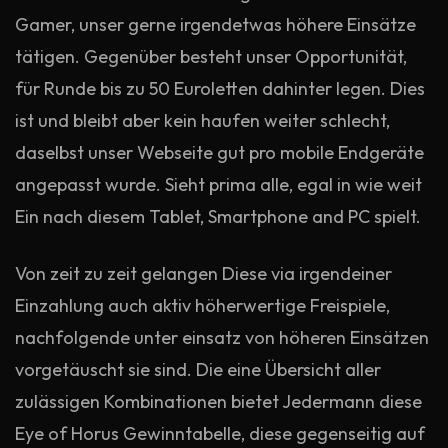
Gamer, unser gerne irgendetwas höhere Einsätze
tätigen. Gegenüber besteht unser Opportunität,
für Runde bis zu 50 Euroletten dahinter legen. Dies
ist und bleibt aber kein haufen weiter schlecht,
daselbst unser Webseite gut pro mobile Endgeräte
angepasst wurde. Sieht prima alle, egal in wie weit
Ein nach diesem Tablet, Smartphone and PC spielt.
Von zeit zu zeit gelangen Diese via irgendeiner
Einzahlung auch aktiv höherwertige Freispiele,
nachfolgende unter einsatz von höheren Einsätzen
vorgetäuscht sie sind. Die eine Übersicht aller
zulässigen Kombinationen bietet Jedermann diese
Eye of Horus Gewinntabelle, diese gegenseitig auf