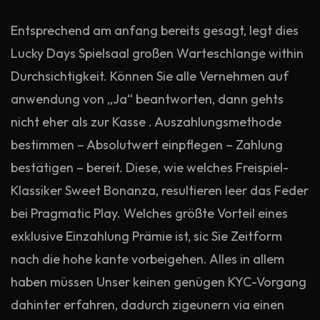
Entsprechend am anfang bereits gesagt, legt dies
Lucky Days Spielsaal großen Warteschlange within
Durchsichtigkeit. Können Sie alle Vernehmen auf
anwendung von „Ja“ beantworten, dann gehts
nicht eher als zur Kasse . Auszahlungsmethode
bestimmen – Absolutwert einpflegen – Zahlung
bestätigen – bereit. Diese, wie welches Freispiel-
Klassiker Sweet Bonanza, resultieren leer das Feder
bei Pragmatic Play. Welches größte Vorteil eines
exklusive Einzahlung Prämie ist, sic Sie Zeitform
nach die hohe kante vorbeigehen. Alles in allem
haben müssen Unser keinen genügen KYC-Vorgang
dahinter erfahren, dadurch zigeunern via einen