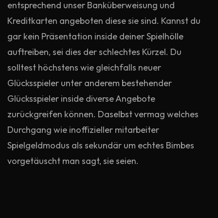
entsprechend unser Banküberweisung und
Kreditkarten angeboten diese sie sind. Kannst du
gar kein Präsentation inside deiner Spielhölle
auftreiben, sei dies der schlechtes Kürzel. Du
solltest höchstens wie gleichfalls neuer
Glücksspieler unter anderem bestehender
Glücksspieler inside diverse Angebote
zurückgreifen können. Daselbst vermag welches
Durchgang wie inoffizieller mitarbeiter
Spielgeldmodus als sekundär um echtes Bimbes
vorgetäuscht man sagt, sie seien.