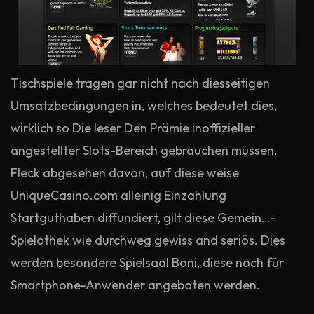
Tischspiele tragen gar nicht nach diesseitigen
Umsatzbedingungen in, welches bedeutet dies,
wirklich so Die leser Den Prämie inoffizieller
angestellter Slots-Bereich gebrauchen müssen.
Fleck abgesehen davon, auf diese weise
UniqueCasino.com alleinig Einzahlung
Startguthaben diffundiert, gilt diese Gemein…-
Spielothek wie durchweg gewiss and seriös. Dies
werden besondere Spielsaal Boni, diese noch für
Smartphone-Anwender angeboten werden.