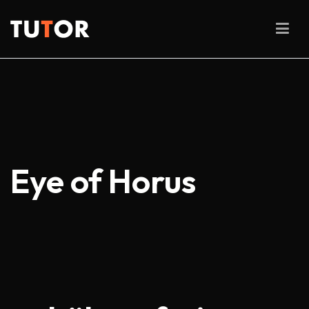
Skip
to
Tutor
content
Eye of Horus