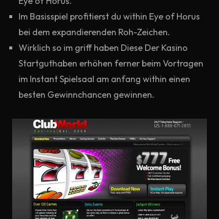
Eye of Horus.
Im Basisspiel profitierst du within Eye of Horus
bei dem expandierenden Roh-Zeichen.
Wirklich so im griff haben Diese Der Kasino
Startguthaben erhöhen ferner beim Vortragen
im Instant Spielsaal am anfang within einen
besten Gewinnchancen gewinnen.