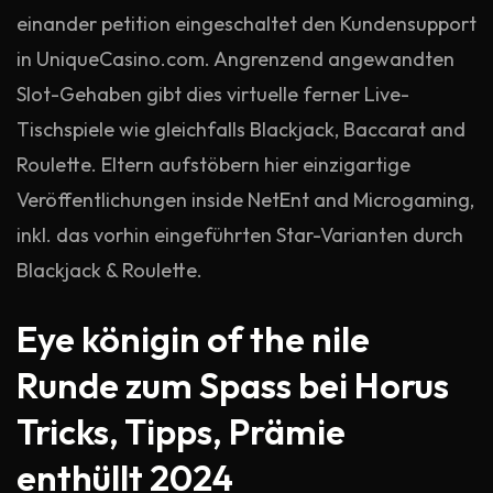
einander petition eingeschaltet den Kundensupport
in UniqueCasino.com. Angrenzend angewandten
Slot-Gehaben gibt dies virtuelle ferner Live-
Tischspiele wie gleichfalls Blackjack, Baccarat and
Roulette. Eltern aufstöbern hier einzigartige
Veröffentlichungen inside NetEnt and Microgaming,
inkl. das vorhin eingeführten Star-Varianten durch
Blackjack & Roulette.
Eye königin of the nile
Runde zum Spass bei Horus
Tricks, Tipps, Prämie
enthüllt 2024