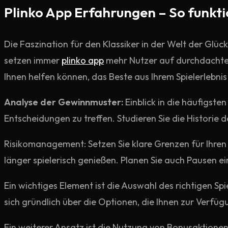
Plinko App Erfahrungen – So funktio
Die Faszination für den Klassiker in der Welt der Glücks
setzen immer
plinko app
mehr Nutzer auf durchdachte 
Ihnen helfen können, das Beste aus Ihrem Spielerlebni
Analyse der Gewinnmuster:
Einblick in die häufigste
Entscheidungen zu treffen. Studieren Sie die Historie d
Risikomanagement: Setzen Sie klare Grenzen für Ihren 
länger spielerisch genießen. Planen Sie auch Pausen e
Ein wichtiges Element ist die Auswahl des richtigen Sp
sich gründlich über die Optionen, die Ihnen zur Verfüg
Ein weiterer Ansatz ist die Nutzung von Bonusaktionen.