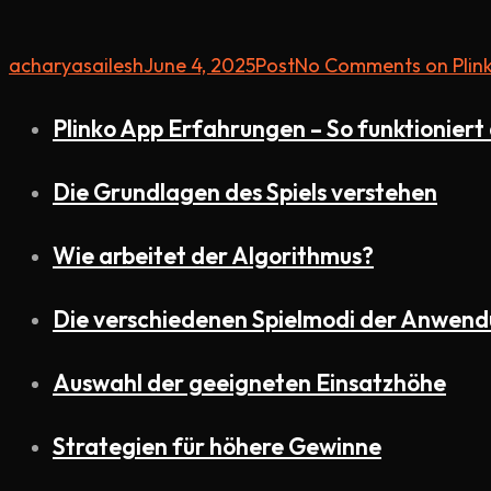
acharyasailesh
June 4, 2025
Post
No Comments
on Plin
Plinko App Erfahrungen – So funktioniert 
Die Grundlagen des Spiels verstehen
Wie arbeitet der Algorithmus?
Die verschiedenen Spielmodi der Anwen
Auswahl der geeigneten Einsatzhöhe
Strategien für höhere Gewinne