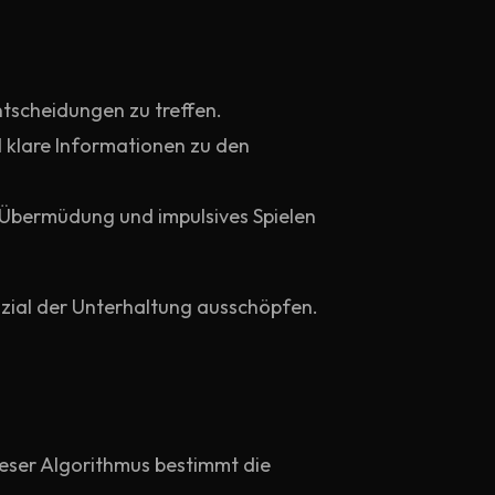
tscheidungen zu treffen.
 klare Informationen zu den
 Übermüdung und impulsives Spielen
nzial der Unterhaltung ausschöpfen.
ieser Algorithmus bestimmt die