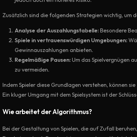
Zusätzlich sind die folgenden Strategien wichtig, um da
Analyse der Auszahlungstabelle:
Besondere Beac
Spiele in vertrauenswürdigen Umgebungen:
Wäh
Gewinnauszahlungen anbieten.
Regelmäßige Pausen:
Um das Spielvergnügen auf
zu vermeiden.
Indem Spieler diese Grundlagen verstehen, können sie
Ein kluger Umgang mit dem Spielsystem ist der Schlüss
Wie arbeitet der Algorithmus?
Bei der Gestaltung von Spielen, die auf Zufall beruhe