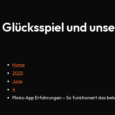
Glücksspiel und unse
Home
2025
June
4
Plinko App Erfahrungen – So funktioniert das beli