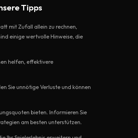
nsere Tipps
att mit Zufall allein zu rechnen,
d einige wertvolle Hinweise, die
en helfen, effektivere
den Sie unnötige Verluste und können
lungsquoten bieten. Informieren Sie
trategien am besten unterstützen.
e Ihr Spielerlebnis erweitern und