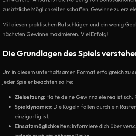
zusätzliche Möglichkeiten schaffen, Gewinne zu erziel
Mit diesen praktischen Ratschlägen und ein wenig Gedu
nächsten Gewinne maximieren. Viel Erfolg!
Die Grundlagen des Spiels verstehe
Um in diesem unterhaltsamen Format erfolgreich zu sei
jeder Spieler beachten sollte:
Zielsetzung:
Halte deine Gewinnziele realistisch. 
Spieldynamics:
Die Kugeln fallen durch ein Raste
einzigartig ist.
Einsatzmöglichkeiten:
Informiere dich über vers
jedoch auch ein höheres Risiko.