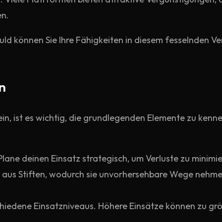
en.
ld können Sie Ihre Fähigkeiten in diesem fesselnden Ver
n
n, ist es wichtig, die grundlegenden Elemente zu kennen
Plane deinen Einsatz strategisch, um Verluste zu minimie
r aus Stiften, wodurch sie unvorhersehbare Wege nehme
chiedene Einsatzniveaus. Höhere Einsätze können zu g