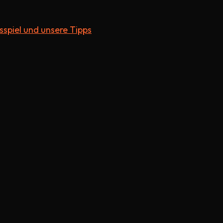
sspiel und unsere Tipps