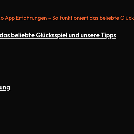
ko App Erfahrungen – So funktioniert das beliebte Glück
das beliebte Glücksspiel und unsere Tipps
dung