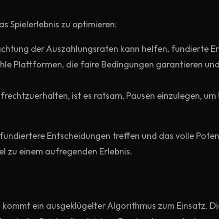
s Spielerlebnis zu optimieren:
htung der Auszahlungsraten kann helfen, fundierte En
le Plattformen, die faire Bedingungen garantieren und
rechtzuerhalten, ist es ratsam, Pausen einzulegen, um
 fundiertere Entscheidungen treffen und das volle Pote
el zu einem aufregenden Erlebnis.
n, kommt ein ausgeklügelter Algorithmus zum Einsatz. D