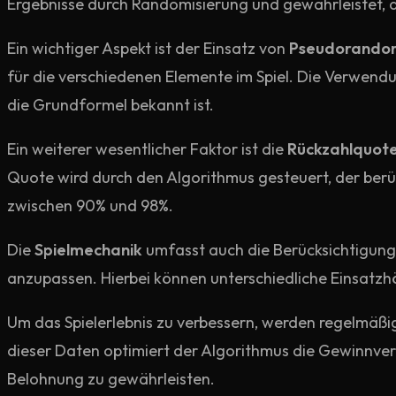
Ergebnisse durch Randomisierung und gewährleistet, d
Ein wichtiger Aspekt ist der Einsatz von
Pseudorando
für die verschiedenen Elemente im Spiel. Die Verwendu
die Grundformel bekannt ist.
Ein weiterer wesentlicher Faktor ist die
Rückzahlquot
Quote wird durch den Algorithmus gesteuert, der berü
zwischen 90% und 98%.
Die
Spielmechanik
umfasst auch die Berücksichtigung 
anzupassen. Hierbei können unterschiedliche Einsatzh
Um das Spielerlebnis zu verbessern, werden regelmäß
dieser Daten optimiert der Algorithmus die Gewinnve
Belohnung zu gewährleisten.