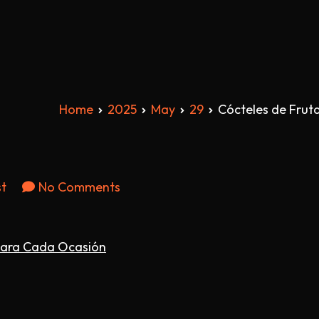
Home
2025
May
29
Cócteles de Frut
on
st
No Comments
Cócteles
de
 para Cada Ocasión
Frutas
Delicias
Refrescantes