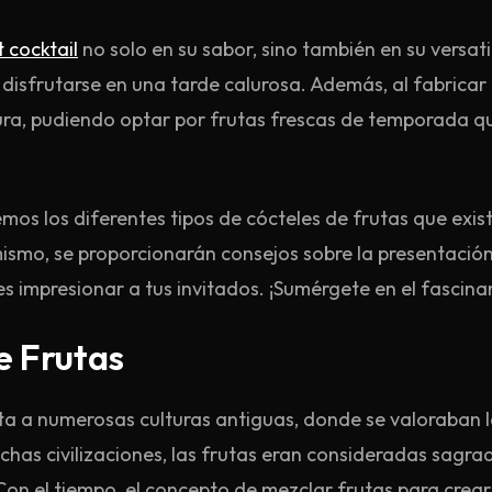
t cocktail
no solo en su sabor, sino también en su versa
sfrutarse en una tarde calurosa. Además, al fabricar 
lzura, pudiendo optar por frutas frescas de temporada q
mos los diferentes tipos de cócteles de frutas que exis
mismo, se proporcionarán consejos sobre la presentació
 es impresionar a tus invitados. ¡Sumérgete en el fascin
e Frutas
nta a numerosas culturas antiguas, donde se valoraban la
has civilizaciones, las frutas eran consideradas sagra
 Con el tiempo, el concepto de mezclar frutas para crea