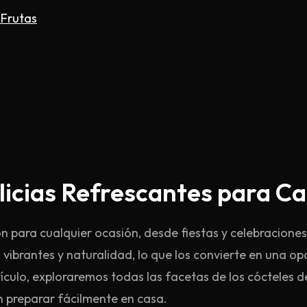
para
 Frutas
Cada
Ocasión_2
elicias Refrescantes para C
ón para cualquier ocasión, desde fiestas y celebracion
 vibrantes y naturalidad, lo que los convierte en una 
ículo, exploraremos todas las facetas de los cócteles de
n preparar fácilmente en casa.