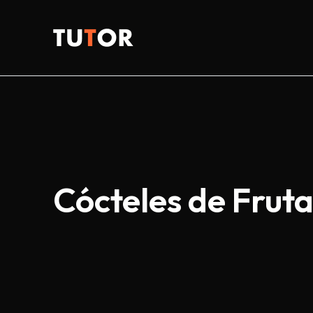
Skip
to
Tutor
content
Cócteles de Frut