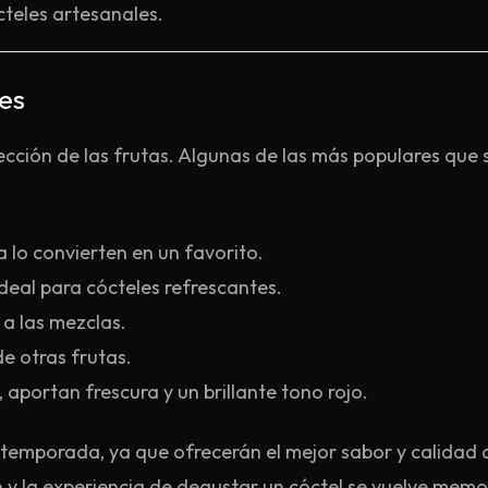
cteles artesanales.
es
ección de las frutas. Algunas de las más populares que s
 lo convierten en un favorito.
deal para cócteles refrescantes.
a las mezclas.
de otras frutas.
aportan frescura y un brillante tono rojo.
temporada, ya que ofrecerán el mejor sabor y calidad a
an y la experiencia de degustar un cóctel se vuelve memo