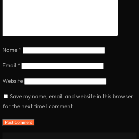
Name
*
Email
*
Website
Save my name, email, and website in this browser
for the next time I comment.