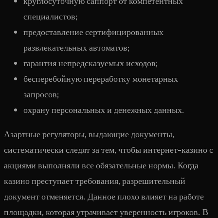
круглосуточную саппорт от компетентных
специалистов;
предоставление сертифицированных
развлекательных автоматов;
гарантия непредсказуемых исходов;
бесперебойную переработку монетарных
запросов;
охрану персональных и денежных данных.
Азартные регуляторы, выдающие документы,
систематически следят за тем, чтобы интернет-казино с
акциями выполняли все обязательные нормы. Когда
казино преступает требования, разрешительный
документ отменяется. Данное плохо влияет на работе
площадки, которая утрачивает уверенность игроков. В