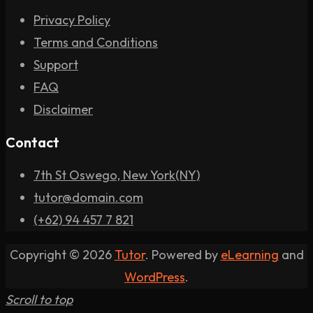
Privacy Policy
Terms and Conditions
Support
FAQ
Disclaimer
Contact
7th St Oswego, New York(NY)
tutor@domain.com
(+62) 94 457 7 821
Copyright © 2026
Tutor
. Powered by
eLearning
and
WordPress
.
Scroll to top