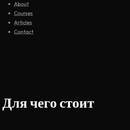
About
Courses
Articles
Contact
Для чего стоит