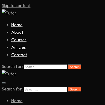
Skip to content
Tutor
Home
About
Courses
Articles
Contact
Search for:
Tutor
Search for:
Home