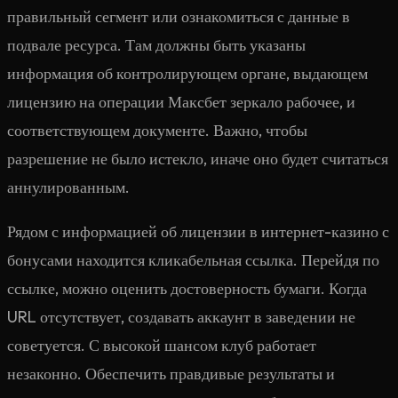
правильный сегмент или ознакомиться с данные в
подвале ресурса. Там должны быть указаны
информация об контролирующем органе, выдающем
лицензию на операции Максбет зеркало рабочее, и
соответствующем документе. Важно, чтобы
разрешение не было истекло, иначе оно будет считаться
аннулированным.
Рядом с информацией об лицензии в интернет-казино с
бонусами находится кликабельная ссылка. Перейдя по
ссылке, можно оценить достоверность бумаги. Когда
URL отсутствует, создавать аккаунт в заведении не
советуется. С высокой шансом клуб работает
незаконно. Обеспечить правдивые результаты и