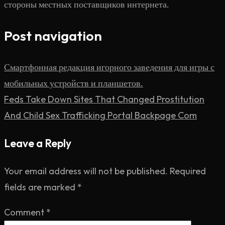
стороны местных поставщиков интернета.
Post navigation
Смартфонная редакция игорного заведения для игры с
мобильных устройств и планшетов.
Feds Take Down Sites That Changed Prostitution
And Child Sex Trafficking Portal Backpage Com
Leave a Reply
Your email address will not be published.
Required
fields are marked
*
Comment
*