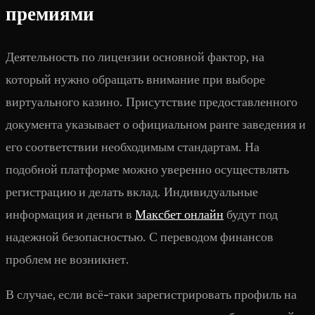
премиями
Деятельность по лицензии основной фактор, на
который нужно обращать внимание при выборе
виртуального казино. Присутствие предоставленного
документа указывает о официальном ранге заведения и
его соответствии необходимым стандартам. На
подобной платформе можно уверенно осуществлять
регистрацию и делать вклад. Индивидуальные
информация и деньги в
Максбет онлайн
будут под
надежной безопасностью. С переводом финансов
проблем не возникнет.
В случае, если всё-таки зарегистрировать профиль на