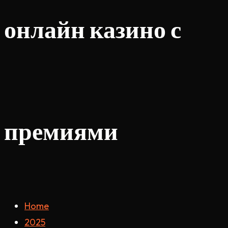
онлайн казино с
премиями
Home
2025