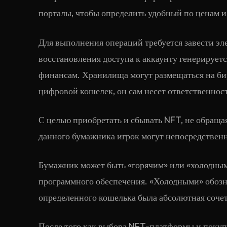
порталы, чтобы определить удобный по ценам 
Для выполнения операций требуется завести эл
восстановления доступа к аккаунту генерируетс
финансам. Хранилища могут размещаться на бир
цифровой кошелек, он сам несет ответственност
С целью приобретать и сбывать NFT, не обращ
данного бумажника игрок могут непосредственн
Бумажник может быть «горячим» или «холодным
программного обеспечения. «Холодными» обозн
определенного кошелька была абсолютная сочета
После того как выбора NFT-платформы и поку