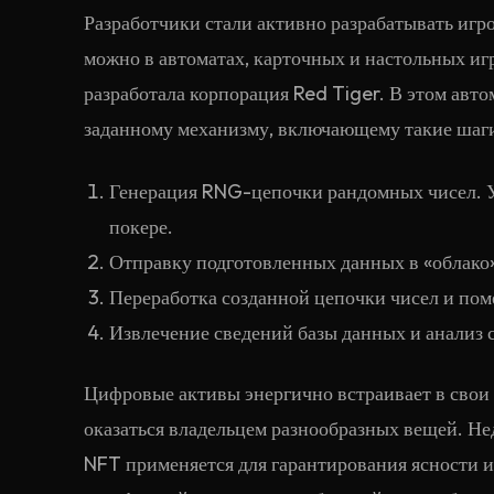
Разработчики стали активно разрабатывать игр
можно в автоматах, карточных и настольных иг
разработала корпорация Red Tiger. В этом авт
заданному механизму, включающему такие шаг
Генерация RNG-цепочки рандомных чисел. Ук
покере.
Отправку подготовленных данных в «облако
Переработка созданной цепочки чисел и пом
Извлечение сведений базы данных и анализ
Цифровые активы энергично встраивает в свои 
оказаться владельцем разнообразных вещей. Нед
NFT применяется для гарантирования ясности и