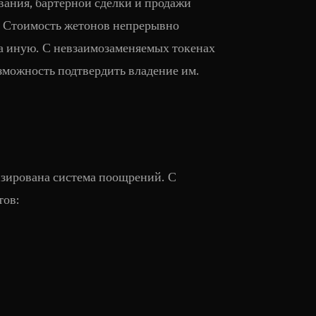
ания, бартерной сделки и продажи
й. Стоимость жетонов непрерывно
а иную. С невзаимозаменяемых токенах
озможность подтвердить владение им.
зирована система поощрений. С
тов: