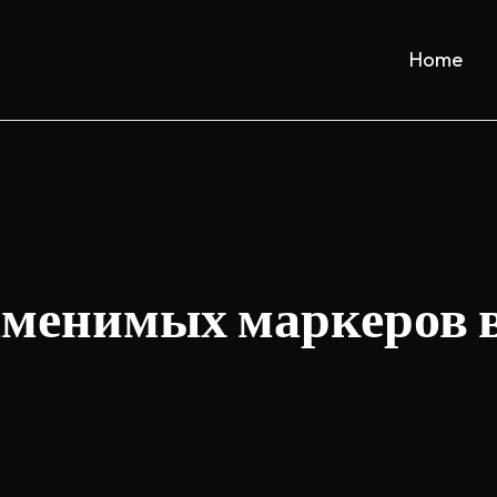
Home
менимых маркеров в