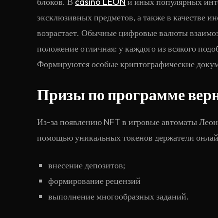
блоков. В
casino LEON
и иных популярных инте
эксклюзивных предметов, а также в качестве и
возрастает. Обычные цифровые валюты взаимоз
положение отличная: у каждого из всякого под
Формируются особые криптографические докум
Призы по программе вер
Из-за появлению NFT в игровые автоматы Леон
помощью уникальных токенов держатели онлайн
внесение депозитов;
формирование рецензий
выполнение многообразных заданий.