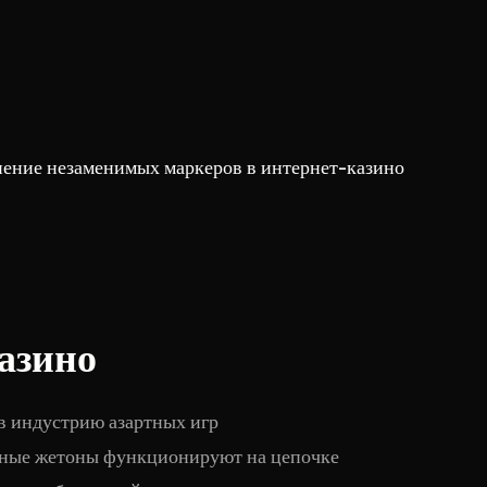
ение незаменимых маркеров в интернет-казино
азино
в индустрию азартных игр
нные жетоны функционируют на цепочке