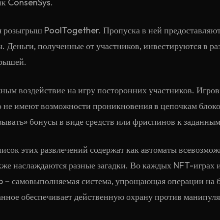
ик ConsenSys.
 розыгрыш PoolTogether. Пропуска в ней предоставляют
. Деньги, полученные от участников, инвестируются в р
грышей.
ым воздействие на игру посторонних участников. Игровы
о не имеют возможности проникновения в цепочкам блоко
вязывать» бонусы в виде средств или фриспинов к заданны
исок этих развлечений содержат как автоматы всевозможн
же наслаждаются разные загадки. Во каждых NFT-играх и
pp – самовыполняемая система, упрощающая операции на 
нное обеспечивает действенную охрану против манипуля