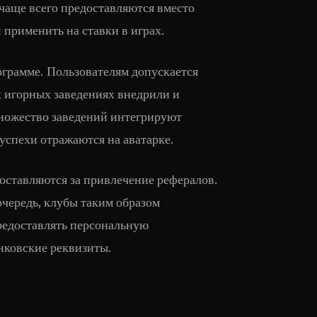
чаще всего предоставляются вместо
применить на ставки в играх.
ограмме. Пользователям допускается
 игорных заведениях внедрили и
ножество заведений интегрируют
успехи отражаются на аватарке.
оставляются за привлечение рефералов.
очередь, клубы таким образом
предоставлять персональную
нковские реквизиты.