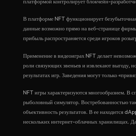
платформой контролирует блокчейн-разработч
В платформе NFT функционирует безубыточная
данные возможно прямо на веб-странице фирмы
прибыль распространяется среди игроков розы
Применение в видеоиграх NFT делает невозможн
роли связующих звеньев и извлекают выгоду, н
результатах игр. Заведения могут только «при
NFT игры характеризуются многообразием. В сп
рыболовный симулятор. Востребованностью так
объективность результатов. В ее находится dA
нескольких интернет-облачных хранилищах. Да