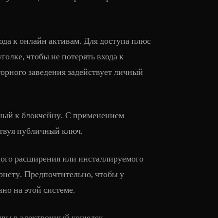
ода к онлайн активам. Для доступа плюс
голке, чтобы не потерять входа к
горного заведения задействует личный
нный к блокчейну. С применением
ствуя публичный ключ.
ного расширения или инсталлируемого
нету. Предпочтительно, чтобы у
но на этой системе.
вы в электронный кошелек.