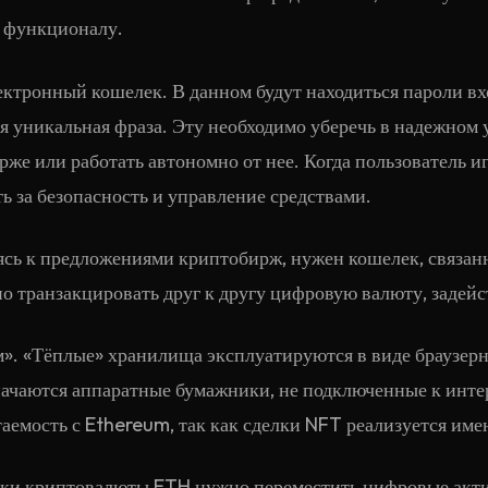
и функционалу.
ектронный кошелек. В данном будут находиться пароли вх
я уникальная фраза. Эту необходимо уберечь в надежном у
же или работать автономно от нее. Когда пользователь и
ь за безопасность и управление средствами.
аясь к предложениями криптобирж, нужен кошелек, связа
о транзакцировать друг к другу цифровую валюту, задей
». «Тёплые» хранилища эксплуатируются в виде браузер
ачаются аппаратные бумажники, не подключенные к интер
емость с Ethereum, так как сделки NFT реализуется имен
пки криптовалюты ETH нужно переместить цифровые акти