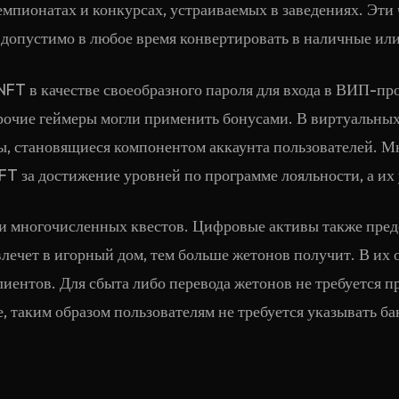
пионатах и конкурсах, устраиваемых в заведениях. Эти 
опустимо в любое время конвертировать в наличные или 
FT в качестве своеобразного пароля для входа в ВИП-пр
рочие геймеры могли применить бонусами. В виртуальных
, становящиеся компонентом аккаунта пользователей. М
FT за достижение уровней по программе лояльности, а их 
и многочисленных квестов. Цифровые активы также пред
лечет в игорный дом, тем больше жетонов получит. В их 
иентов. Для сбыта либо перевода жетонов не требуется 
 таким образом пользователям не требуется указывать ба